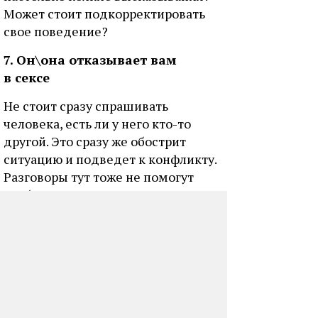
Может стоит подкорректировать
свое поведение?
7. Он\она отказывает вам
в сексе
Не стоит сразу спрашивать
человека, есть ли у него кто-то
другой. Это сразу же обострит
ситуацию и подведет к конфликту.
Разговоры тут тоже не помогут
особо. Если вы девушка, а ваш
мужчина не горит к вам желанием,
проявите фантазию.
Не обязательно сразу бежать
в секс-шоп и закупать эротические
костюмы или игрушки. Хотя… если
вы до этого уже перепробовали все