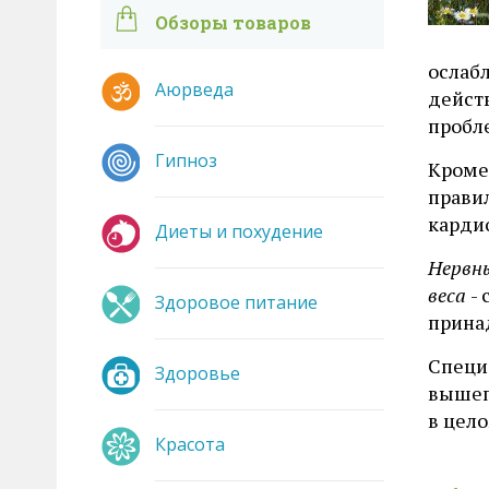
Обзоры товаров
ослаб
Аюрведа
дейст
пробле
Гипноз
Кроме
прави
кардио
Диеты и похудение
Нервны
веса
-
Здоровое питание
прина
Специ
Здоровье
вышеп
в цело
Красота