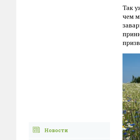
Так у
чем м
завар
прини
призв
Новости