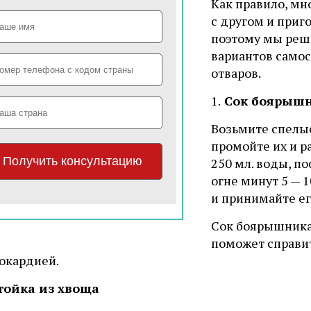
Как правило, мн
с другом и приг
поэтому мы реш
вариантов само
отваров.
1.
Сок боярыш
Возьмите спелые
промойте их и р
250 мл. воды, по
огне минут 5 — 
и принимайте его
Сок боярышника 
поможет справи
нокардией.
тойка из хвоща