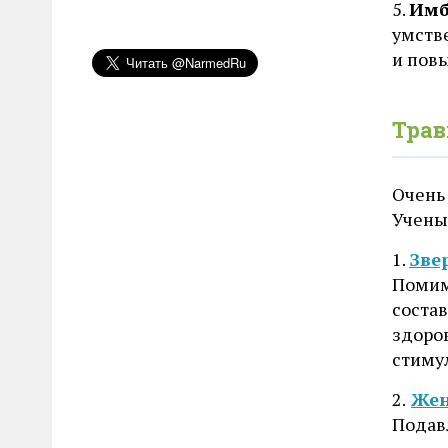
5.
Имб
умств
и пов
Тра
Очень
Учены
1.
Зве
Помим
соста
здоров
стиму
2.
Же
Подав