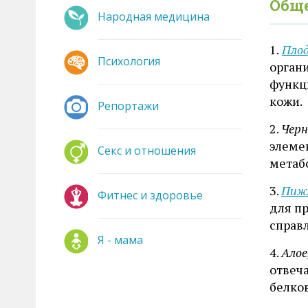
Обще
Народная медицина
1.
Пло
Психология
орган
функц
кожи.
Репортажи
2.
Черн
элеме
Секс и отношения
метаб
3.
Пиж
Фитнес и здоровье
для п
справ
Я - мама
4.
Алое
отвеч
белко