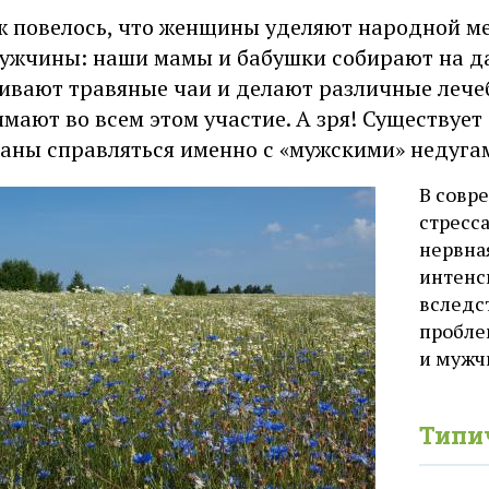
ж повелось, что женщины уделяют народной м
ужчины: наши мамы и бабушки собирают на да
ивают травяные чаи и делают различные леч
мают во всем этом участие. А зря! Существует
аны справляться именно с «мужскими» недуга
В совр
стресс
нервна
интенс
вследс
пробле
и мужч
Типи