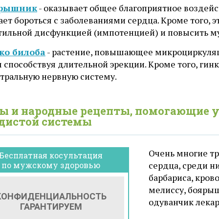
рышник
- оказывает общее благоприятное воздейс
ет бороться с заболеваниями сердца. Кроме того, э
ктильной дисфункцией (импотенцией) и повысить м
ко билоба
- растение, повышающее микроциркуляци
 способствуя длительной эрекции. Кроме того, гин
нтральную нервную систему.
ы и народные рецепты, помогающие 
дистой системы
Очень многие тр
Бесплатная косультация
сердца, среди н
по мужскому здоровью
барбариса, кров
мелиссу, бояры
одуванчик лека