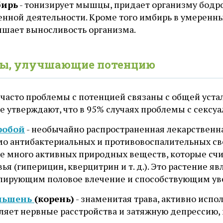
ирь
- тонизирует мышцы, придает организму бодро
енной деятельности. Кроме того имбирь в умеренны
ышает выносливость организма.
вы, улучшающие потенцию
 часто проблемы с потенцией связаны с общей уста
е утверждают, что в 95% случаях проблемы с сексу
робой
- необычайно распространенная лекарственна
о антибактериальных и противовоспалительных сво
ве много активных природных веществ, которые сч
ья (гиперицин, кверцитрин и т. д.). Это растение
лирующим половое влечение и способствующим ув
ньшень
(корень)
- знаменитая трава, активно испо
ляет нервные расстройства и затяжную депрессию,