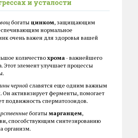
рессах и усталости
хвощ
богаты
цинком
, защищающим
обеспечивающим нормальное
инк очень важен для здоровья вашей
льшое количество
хрома
- важнейшего
. Этот элемент улучшает процессы
ы.
зины черной
славятся еще одним важным
м
. Он активизирует ферменты, помогает
ет подвижность сперматозоидов.
карственные
богаты
марганцем
,
ови, способствующим синтезированию
а организм.