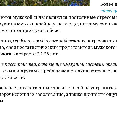
Более 
потенц
ления мужской силы являются постоянные стрессы и
вуют на мужчин крайне угнетающе, поэтому очень 
м с потенцией уже сейчас.
 того,
сердечно-сосудистые заболевания
встречаются 
ло, среднестатистический представитель мужского 
лога в возрасте 30-35 лет.
е расстройства, ослабление иммунной системы орган
 с этими и другими проблемами сталкиваются все л
длежности.
альные лекарственные травы способны устранить и
еречисленные заболевания, а также принести ощут
м.