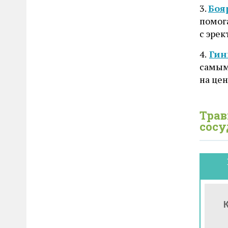
3.
Боя
помога
с эре
4.
Гин
самым
на це
Трав
сосу