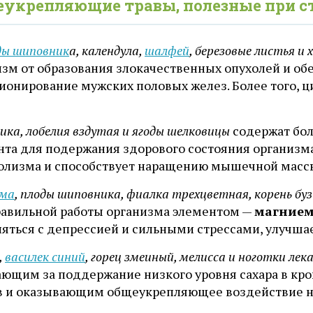
укрепляющие травы, полезные при ст
ды шиповник
а, календула,
шалфей
, березовые листья и 
изм от образования злокачественных опухолей и 
ионирование мужских половых желез. Более того, ц
ика, лобелия вздутая и ягоды шелковицы
содержат бо
нта для подержания здорового состояния организма
олизма и способствует наращению мышечной масс
ма
, плоды шиповника, фиалка трехцветная, корень бу
равильной работы организма элементом —
магние
ляться с депрессией и сильными стрессами, улучша
,
василек синий
, горец змеиный, мелисса и ноготки ле
ающим за поддержание низкого уровня сахара в кр
в и оказывающим общеукрепляющее воздействие н