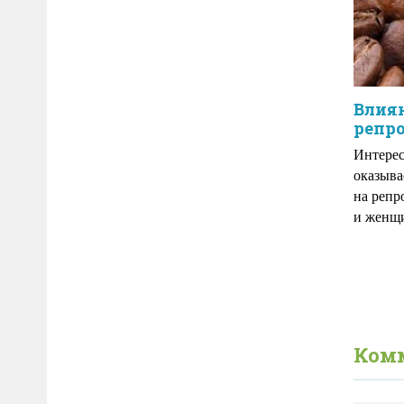
Влиян
репр
Интерес
оказыва
на репр
и женщ
Ком