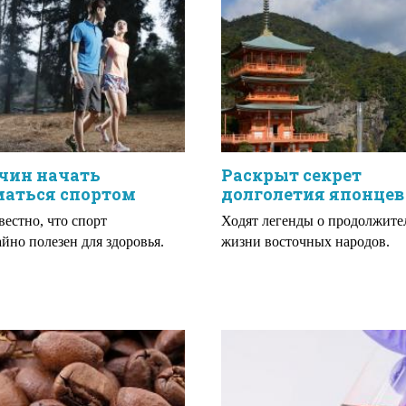
чин начать
Раскрыт секрет
маться спортом
долголетия японцев
вестно, что спорт
Ходят легенды о продолжите
йно полезен для здоровья.
жизни восточных народов.