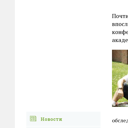
Почти
впосл
конфе
акаде
Новости
обслед