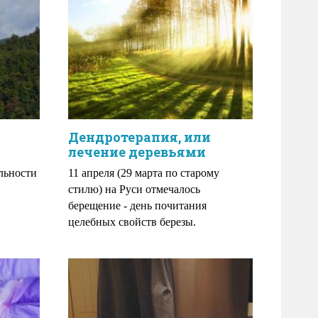
Дендротерапия, или
лечение деревьями
льности
11 апреля (29 марта по старому
стилю) на Руси отмечалось
берещение - день почитания
целебных свойств березы.