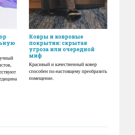
ор
Ковры и ковровые
льную
покрытия: скрытая
угроза или очередной
миф
аучный
Красивый и качественный ковер
истов,
способен по-настоящему преобразить
ествуют
помещение.
медицина