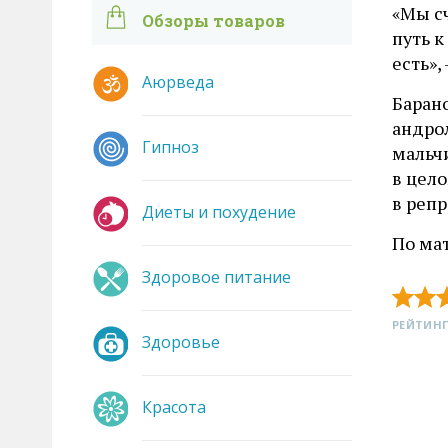
«Мы сч
Обзоры товаров
путь 
есть»,
Аюрведа
Барано
андро
Гипноз
мальчи
в цел
в реп
Диеты и похудение
По ма
Здоровое питание
РЕЙТИНГ
Здоровье
Красота