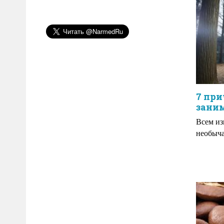
7 при
зани
Всем из
необыча