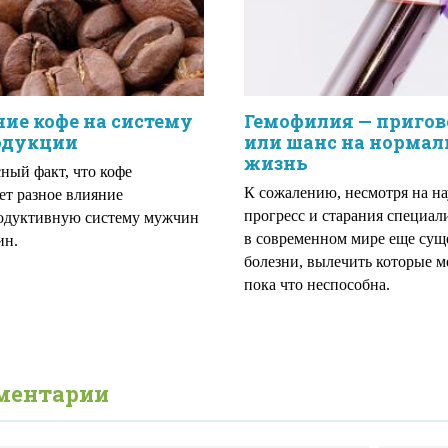
ие кофе на систему
Гемофилия — пригов
одукции
или шанс на норма
жизнь
ный факт, что кофе
К сожалению, несмотря на н
ет разное влияние
прогресс и старания специал
одуктивную систему мужчин
в современном мире еще сущ
ин.
болезни, вылечить которые 
пока что неспособна.
ментарии