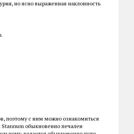
урия, но ясно выраженная наклонность
.
в, поэтому с ним можно ознакомиться
ой Stannum обыкновенно печален
а больному делается обыкновенно хуже.