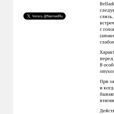
Bellad
следую
слизь.
встреч
с голо
(amaur
слабо
Харак
перед
В осо
опухол
При з
и ког
бывают
втяги
Дейст