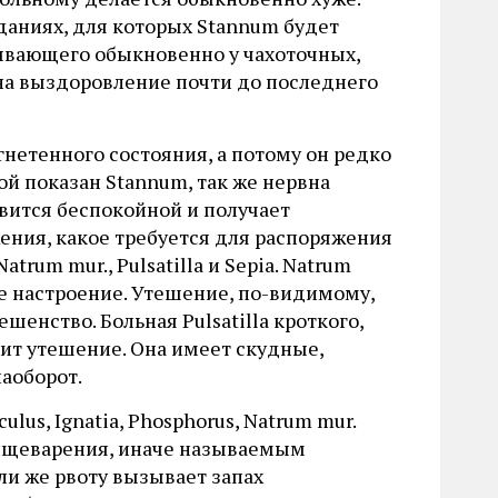
даниях, для которых Stannum будет
бывающего обыкновенно у чахоточных,
 на выздоровление почти до последнего
гнетенного состояния, а потому он редко
й показан Stannum, так же нервна
новится беспокойной и получает
ения, какое требуется для распоряжения
rum mur., Pulsatilla и Sepia. Natrum
ое настроение. Утешение, по-видимому,
шенство. Больная Pulsatilla кроткого,
бит утешение. Она имеет скудные,
аоборот.
us, Ignatia, Phosphorus, Natrum mur.
 пищеварения, иначе называемым
ли же рвоту вызывает запах