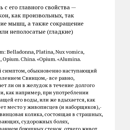
 с его главного свойства —
н, как произвольных, так
ие мышц, а также сокращение
или неполосатые (гладкие)
: Belladonna, Platina, Nux vomica,
 Opium. China. «Opium. «Alumina.
 симптом, обыкновенно наступающий
влением Свинцом,- все равно,
ет ли он в желудок в течение долгого
и, как например, при употреблении
ащей его воды, или же вдыхается, как
еет место у живописцев (и наборщиков),-
свинцовая колика, состоящая в страшных,
вающих, судорожных болях,
иванием брюшных стенок, отчего живот