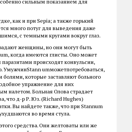
особенно сильным показанием для
ке, как и при Sepia; а также горький
уется много потуг для выведения даже
имся, с темными кругами вокруг глаз.
радают женщины, но они могут быть
num, когда имеются глисты. Оно может
и паразитами происходят конвульсии,
 пр. УмужчинStann umможетпотребоваться,
 болями, которые заставляют больного
 подобное упражнение для них
ым налетом. Больная Олова страдает
 что д-р Р. Юз. (Richard Hughes)
ки. Вы найдете также, что при Stannum
худшаются во время стула.
этого средства. Они желтоваты или же