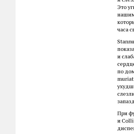
Это уг
нашим
котор
часа с
Stannu
показа
и слаб
сердц
по дом
muria
ухудша
слезли
запаз
При фу
и Col
диспеп