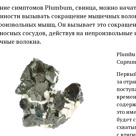
ние симптомов Plumbum, свинца, можно начать
нности вызывать сокращение мышечных волоко
роизвольных мышц. Он вызывает это сокращен
носных сосудов, действуя на непроизвольные 
чные волокна.
Plumbum
Cuprum,
Первый
за отра
поступа
времен
содерж
это им
будет 
схваты
с втяг