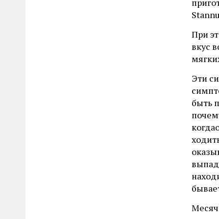
приго
Stann
При эт
вкус в
мягки
Эти с
симпт
быть 
почему
когда
ходить
оказы
выпаде
наход
бывае
Месячн