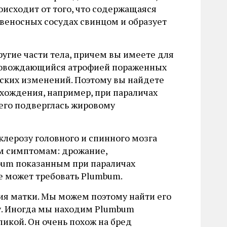
оисходит от того, что содержащаяся
веносных сосудах свинцом и образует
другие части тела, причем вы имеете для
провождающийся атрофией пораженных
еских изменений. Поэтому вы найдете
хождения, например, при параличах
 его подверглась жировому
клерозу головного и спинного мозга
щим симптомам: дрожание,
bum показанным при параличах
е может требовать Plumbum.
ия матки. Мы можем поэтому найти его
. Иногда мы находим Plumbum
ликой. Он очень похож на бред