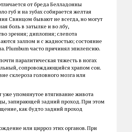
 отличается от бреда Белладонны
о губ и на зубах собирается желтая
ния Свинцом бывают не всегда, но могут
я боль в затылке и во лбу,
тво зрения; диплопия; слепота
ываются залпом и с жадностью; состояние
ча. Plumbum часто причинял эпилепсию.
очти паралитическая тяжесть в ногах
ельный, сопровождающийся храпом сон.
вие склероза головного мозга или
т уже упомянутое втягивание живота
цы, запирающей задний проход. При этом
щение, как будто задний проход
ождение или цирроз этих органов. При