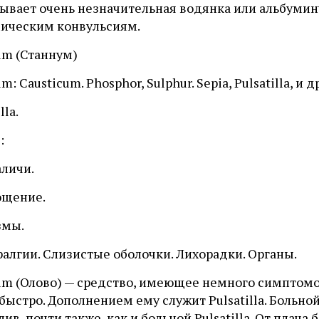
бывает очень незначительная водянка или альбумин
мическим конвульсиям.
um (Станнум)
m: Causticum. Phosphor, Sulphur. Sepia, Pulsatilla, и др
lla.
:
аличи.
ощение.
змы.
ралгии. Слизистые оболочки. Лихорадки. Органы.
um (Олово) — средство, имеющее немного симптомо
быстро. Дополнением ему служит Pulsatilla. Больн
лив, почти также, как и больной Pulsatilla. От плач