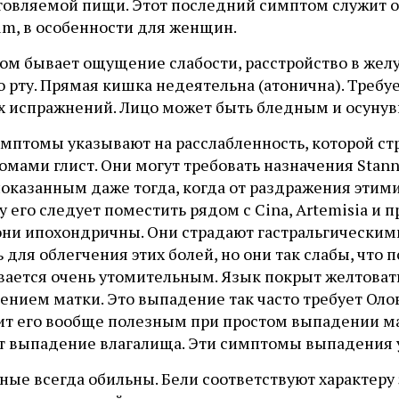
товляемой пищи. Этот последний симптом служит 
um, в особенности для женщин.
ом бывает ощущение слабости, расстройство в желуд
о рту. Прямая кишка недеятельна (атонична). Треб
х испражнений. Лицо может быть бледным и осунувш
имптомы указывают на расслабленность, которой ст
омами глист. Они могут требовать назначения Stan
показанным даже тогда, когда от раздражения этим
 его следует поместить рядом с Cina, Artemisia и
они ипохондричны. Они страдают гастральгическими
 для облегчения этих болей, но они так слабы, что
вается очень утомительным. Язык покрыт желтоват
нием матки. Это выпадение так часто требует Олова,
ит его вообще полезным при простом выпадении мат
т выпадение влагалища. Эти симптомы выпадения у
ые всегда обильны. Бели соответствуют характеру 