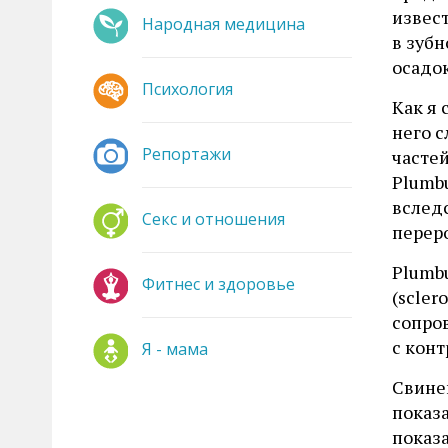
извес
Народная медицина
в зуб
осадо
Психология
Как я 
него 
Репортажи
часте
Plumb
вследс
Секс и отношения
перер
Plumbu
Фитнес и здоровье
(scler
сопро
с кон
Я - мама
Свине
показ
показа