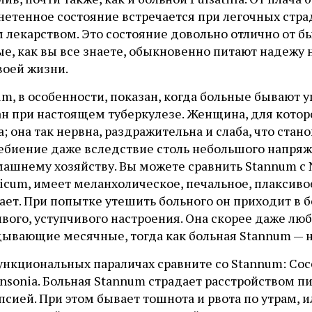
нетенное состояние встречается при легочных стра
 лекарством. Это состояние довольно отлично от 
ые, как вы все знаете, обыкновенно питают надежу
воей жизни.
m, в особенности, показан, когда больные бывают у
н при настоящем туберкулезе. Женщина, для которо
а; она так нервна, раздражительна и слаба, что ста
ебиение даже вследствие столь небольшого напряж
ашнему хозяйству. Вы можете сравнить Stannum с Nat
ticum, имеет меланхолическое, печальное, плаксив
ет. При попытке утешить больного он приходит в бе
вого, уступчивого настроения. Она скорее даже лю
дывающие месячные, тогда как больная Stannum — н
нкциональных параличах сравните со Stannum: Coccul
linsonia. Больная Stannum страдает расстройством
сией. При этом бывает тошнота и рвота по утрам, и