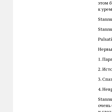
этом 
к уре
Stann
Stannu
Pulsati
Нервы
1. Пар
2. Ист
3. Спа
4. Нев
Stann
очень 
и слез