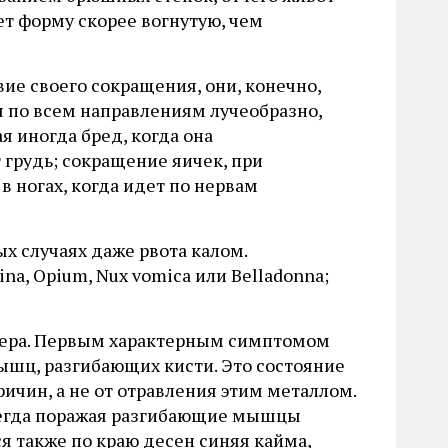
ет форму скорее вогнутую, чем
е своего сокращения, они, конечно,
я по всем направлениям лучеобразно,
я иногда бред, когда она
 грудь; сокращение яичек, при
в ногах, когда идет по нервам
ых случаях даже рвота калом.
na, Opium, Nux vomica или Belladonna;
тера. Первым характерным симптомом
ышц, разгибающих кисти. Это состояние
ичин, а не от отравления этим металлом.
 всегда поражая разгибающие мышцы
 также по краю десен синяя кайма,