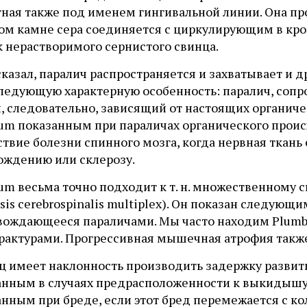
тная также под именем гингивальной линии. Она пр
ном камне сера соединяется с циркулирующим в кро
к нерастворимого сернистого свинца.
сказал, паралич распространяется и захватывает и 
следующую характерную особенность: паралич, со
й, следовательно, зависящий от настоящих органич
um показанным при параличах органического проис
твие болезни спинного мозга, когда нервная ткань
ождению или склерозу.
m весьма точно подходит к т. н. множественному с
osis cerebrospinalis multiplex). Он показан следую
вождающееся параличами. Мы часто находим Plum
трактурами. Прогрессивная мышечная атрофия такж
ц имеет наклонность производить задержку развит
анным в случаях предрасположенности к выкидышу
нным при бреде, если этот бред перемежается с ко