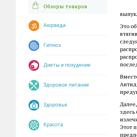
Обзоры товаров
выпук
Аюрведа
Это о
втяги
следуя
Гипноз
распро
распро
после
Диеты и похудение
Вместе
Антидо
Здоровое питание
преду
Далее
Здоровье
здесь 
излечи
Красота
Этот 
предп