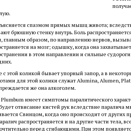
получа
лую.
бъясняется спазмом прямых мышц живота; вследстви
вают брюшную стенку внутрь. Боль распространяетс
, главным образом, по направлению нервов, вызыва
страняется на мозг; одышку, когда она захватывает
странении в этом направлении и сильные судороги 
дних.
 с этой коликой бывает упорный запор, а в некотор
тами для этой колики служат Alumina, Alumen, Plati
преждается же она алкоголем.
, Plumbum имеет симптомы паралитического харак
будет отвисание кистей рук вследствие паралича м
вается Свинцом, когда оно происходит от других пр
паралич распространяется и на другие части тела,
очтительно перед сгибающими. При этом появляется