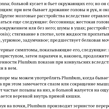
onna; больной кусает и бьет окружающих его; но он
щим: при нем бывает дрожание головы и рук, и окол
 Другие мозговые расстройства вследствие отравле
аться еще следующие: бессонница; жестокая головна
вокружением или без него; шумы в ушах; расстройс
osis); стягивание в глотке, хотя жидкости проглат
е, угрюмое, задумчивое; предшествует белковая мо
терные симптомы, показывающие его, следующие: п
 приступом, затем параличи и, наконец, продолжит
бенности Plumbum показан при конвульсиях вследст
и в нем.
апоре мы можем употреблять Plumbum, когда бывае
да при этом замечается спазм или сокращение мыш
 частые позывы на низ, и больной жалуется на ощу
вается веревкой внутрь прямой кишки.
вуя на почки, Plumbum производит зернистое перер