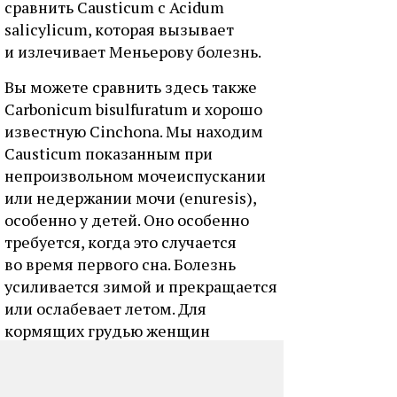
сравнить Causticum с Acidum
salicylicum, которая вызывает
и излечивает Меньерову болезнь.
Вы можете сравнить здесь также
Carbonicum bisulfuratum и хорошо
известную Cinchona. Мы находим
Causticum показанным при
непроизвольном мочеиспускании
или недержании мочи (enuresis),
особенно у детей. Оно особенно
требуется, когда это случается
во время первого сна. Болезнь
усиливается зимой и прекращается
или ослабевает летом. Для
кормящих грудью женщин
мы можем употребить Causticum
при прекращении отделения