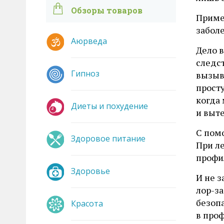
Обзоры товаров
Приме
заболе
Аюрведа
Дело в
следс
Гипноз
вызыва
просту
когда
Диеты и похудение
и выте
С пом
Здоровое питание
При ле
профи
Здоровье
И не 
лор-з
безоп
Красота
в про