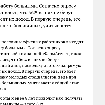
аботу больными. Согласно опросу
нилось, что 56% из них не берут
сит их доход. В первую очередь, это
асчете больничных, учитывается
 половины офисных работников выходят
оту больными. Согласно опросу
тинговой компанией «ФармАгент», также
ось, что 56% из них не берут
чный лист, поскольку от этого напрямую
 их доход. В первую очередь, это бьет
ману молодых специалистов, ведь при
е больничных, учитывается общий стаж
ика.
аботы менее 8 лет позволит вам получать
го меньше — всего 60%.