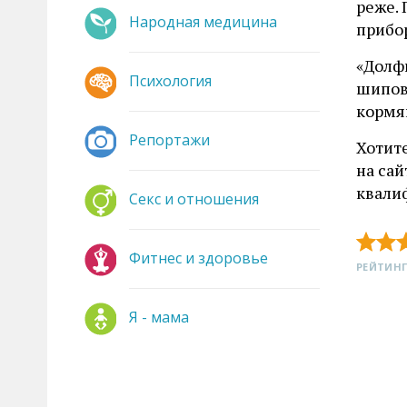
реже.
Народная медицина
прибо
«Долф
Психология
шиповн
кормя
Репортажи
Хотит
на са
квали
Секс и отношения
Фитнес и здоровье
РЕЙТИНГ
Я - мама