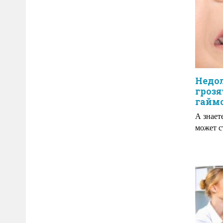
Недо
грозя
гайм
А знает
может с