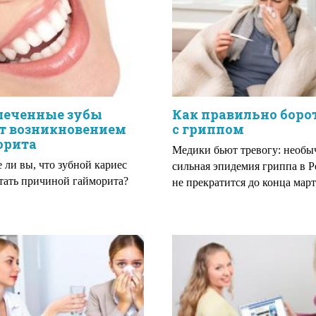
леченные зубы
Как правильно боро
т возникновением
с гриппом
орита
Медики бьют тревогу: необы
е ли вы, что зубной кариес
сильная эпидемия гриппа в 
тать причиной гайморита?
не прекратится до конца март