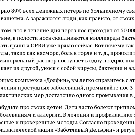
рно 89% всех денежных потерь по больничному свя
ваниями. А заражаются люди, как правило, от своих 
 том, что в течение дня через нос проходит от 50.00
твие, в полости носа скапливаются миллиарды бакт
ть грипп и ОРВИ уже прямо сейчас. Вот почему так
ды, таких как насморк, боль в горле и т. д., прово
 минеральный раствор поступает в одну ноздрю, по
кает из другой, унося с собой вирусы, бактерии и а
ощью комплекса «Долфин», вы легко справитесь с э
чении простудных заболеваний, промывайте нос 3-4 
лактических мер достаточно одного промывания в 
забудьте про своих детей! Дети часто болеют грип
аболеваниям и аллергии. В лечении и профилактике
асные и проверенные методы. Согласно проведенн
филактической акции «Заботливый Дельфин» и регул