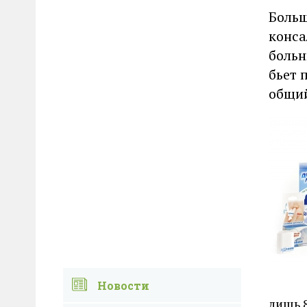
Больш
конса
больн
бьет 
общий
Новости
лишь 8