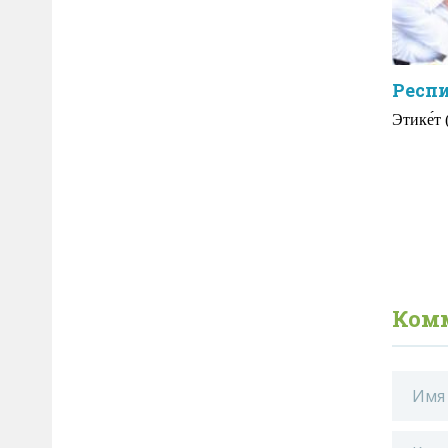
Респ
Этике́т 
Комм