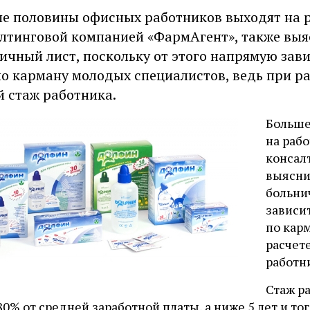
е половины офисных работников выходят на р
лтинговой компанией «ФармАгент», также выяс
ичный лист, поскольку от этого напрямую зави
по карману молодых специалистов, ведь при р
 стаж работника.
Больше
на раб
консал
выяснил
больни
зависит
по кар
расчет
работн
Стаж р
0% от средней заработной платы, а ниже 5 лет и то