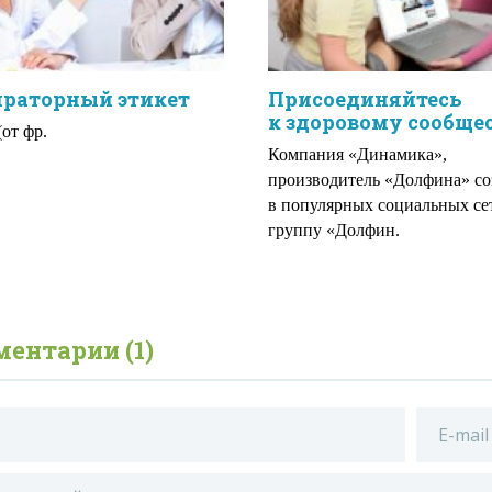
ираторный этикет
Присоединяйтесь
к здоровому сообщес
(от фр.
Компания «Динамика»,
производитель «Долфина» со
в популярных социальных се
группу «Долфин.
ентарии (1)