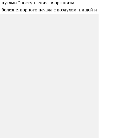
путями "поступления" в организм
болезнетворного начала с воздухом, пищей и
водой, является ротовое отверстие.
7 способов для бережного
отбеливания зубов дома
По словам стоматологов процедура
отбеливания зубов в нашей стране набирает
обороты.