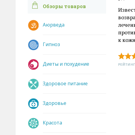
Обзоры товаров
Извес
возвра
лечени
Аюрведа
против
к кож
Гипноз
Диеты и похудение
РЕЙТИНГ
Здоровое питание
Здоровье
Красота