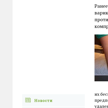
Ранее
варик
проти
компр
их бес
предп
Новости
удален