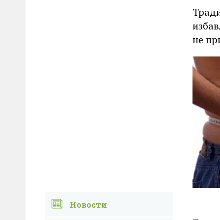
Тради
избав
не пр
Новости