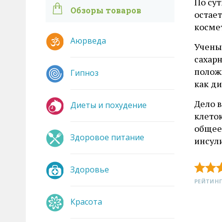
По су
Обзоры товаров
остае
косме
Аюрведа
Учены
сахарн
полож
Гипноз
как ди
Дело 
Диеты и похудение
клеток
общее
Здоровое питание
инсул
Здоровье
РЕЙТИНГ
Красота