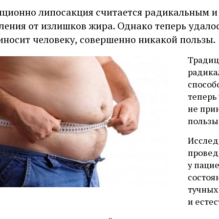
ционно липосакция считается радикальным и
ления от излишков жира. Однако теперь удалос
иносит человеку, совершенно никакой пользы.
Традиц
радика
способ
теперь 
не при
пользы
Исслед
провед
у паци
состоя
тучных
и есте