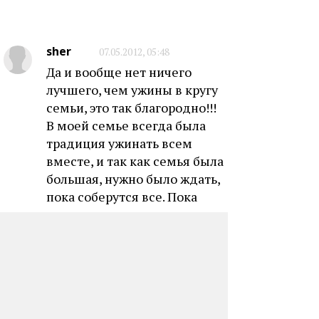
sher
07.05.2012, 05:48
Да и вообще нет ничего
лучшего, чем ужины в кругу
семьи, это так благородно!!!
В моей семье всегда была
традиция ужинать всем
вместе, и так как семья была
большая, нужно было ждать,
пока соберутся все. Пока
ждешь уже и есть
перехочешь, меня очень это
бесило, я думала, что когда
выросту, в моей семье
никогда не будет такой
традиции, все будут есть