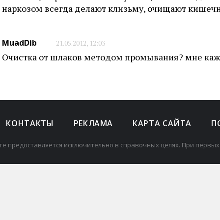
наркозом всегда делают клизьму, очищают кишечн
MuadDib
21.05.2012, 12:03
Очистка от шлаков методом промывания? мне каж
КОНТАКТЫ
РЕКЛАМА
КАРТА САЙТА
П
те предоставляется исключительно в справочных целях. При первых