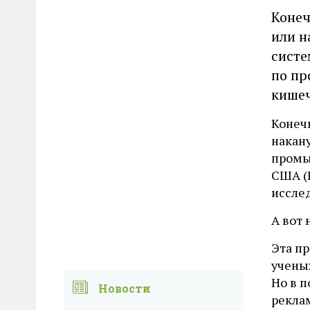
Конеч
или н
систе
по пр
кишеч
Конечн
накан
промы
США (
иссле
А вот
Эта пр
ученых
Но в 
Новости
рекла