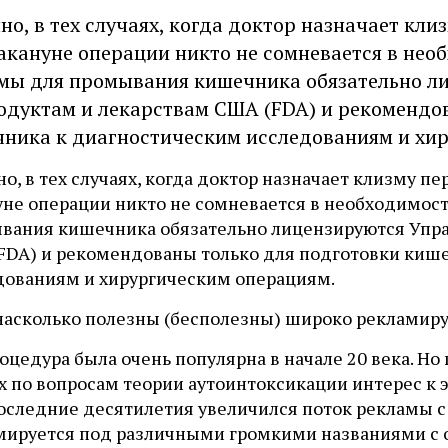
но, в тех случаях, когда доктор назначает кл
акануне операции никто не сомневается в нео
мы для промывания кишечника обязательно л
одуктам и лекарствам США (FDA) и рекомендо
ника к диагностическим исследованиям и хи
о, в тех случаях, когда доктор назначает клизму 
уне операции никто не сомневается в необходимост
вания кишечника обязательно лицензируются Упра
FDA) и рекомендованы только для подготовки киш
дованиям и хирургическим операциям.
 насколько полезны (бесполезны) широко реклами
оцедура была очень популярна в начале 20 века. Н
 по вопросам теории аутоинтоксикации интерес к э
последние десятилетия увеличился поток рекламы с
мируется под различными громкими названиями с