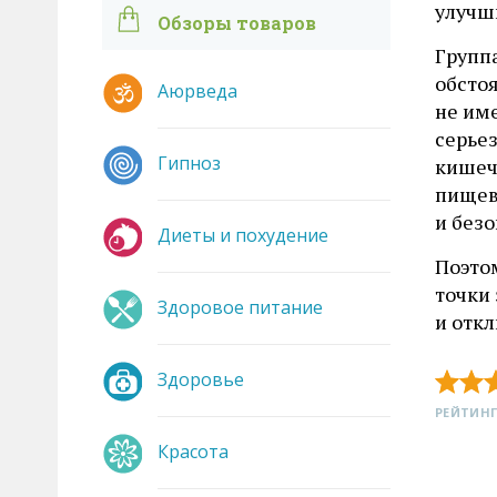
улучши
Обзоры товаров
Групп
обстоя
Аюрведа
не им
серье
Гипноз
кишеч
пищев
и безо
Диеты и похудение
Поэто
точки
Здоровое питание
и отк
Здоровье
РЕЙТИНГ
Красота