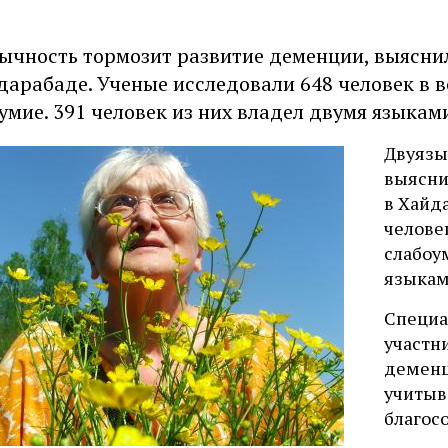
ычность тормозит развитие деменции, выясни
дарабаде. Ученые исследовали 648 человек в во
умие. 391 человек из них владел двумя языкам
Двуязы
выясни
в Хайд
человек
слабоу
языкам
Специа
участн
деменц
учитыв
благос