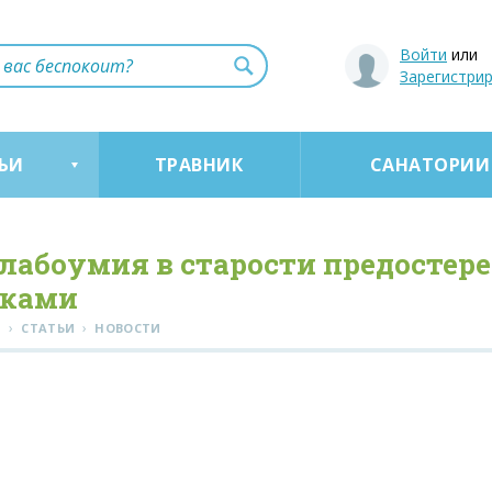
Войти
или
Зарегистри
ЬИ
ТРАВНИК
САНАТОРИИ
слабоумия в старости предостер
ками
›
›
Я
СТАТЬИ
НОВОСТИ