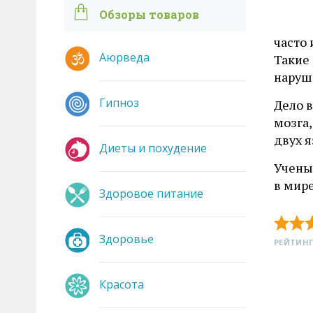
Обзоры товаров
часто 
Аюрведа
Такие
наруш
Гипноз
Дело в
мозга
двух я
Диеты и похудение
Ученые
в мир
Здоровое питание
Здоровье
РЕЙТИНГ
Красота