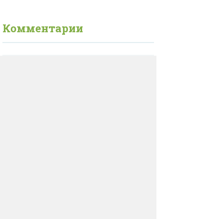
Комментарии
ДОБАВИТЬ КОММЕНТАРИЙ
Нажимая на кнопку «Добавить
комментарий», вы даете
согласие