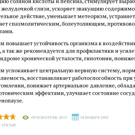
цию соляной кислоты и пепсина, стимулирует выра
в желудочной слизи, ускоряет эвакуацию содержимо
тельное действие, уменьшает метеоризм, устраняе
ает спазмолитическим, болеутоляющим, противов
тами.
ам повышает устойчивость организма к воздейств
, а так же рекомендуется для профилактики и усил
индроме хронической усталости, гипотонии, пониж
ам успокаивает центральную нервную систему, норм
мляемость, восстанавливает работоспособность пр
томлении, понижает артериальное давление, облад
отоническим эффектами, улучшает состояние сосудо
енопаузе.
ПРОСМОТРОВ: 5517
14 ЯНВАРЯ 2013
 СТАТЬИ