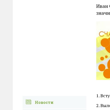
Иван 
значи
1. Вст
Новости
2. Выл