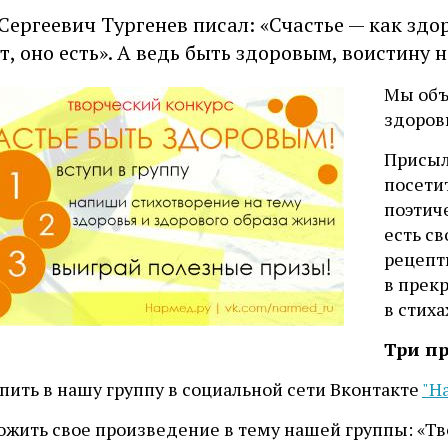
Сергеевич Тургенев писал: «Счастье — как здор
т, оно есть». А ведь быть здоровым, воистину 
Мы объ
здоров
Присыл
посетит
поэтич
есть с
рецепт
в прек
в стих
Три пр
упить в нашу группу в социальной сети Вконтакте
"Н
ожить свое произведение в тему нашей группы: «Тв