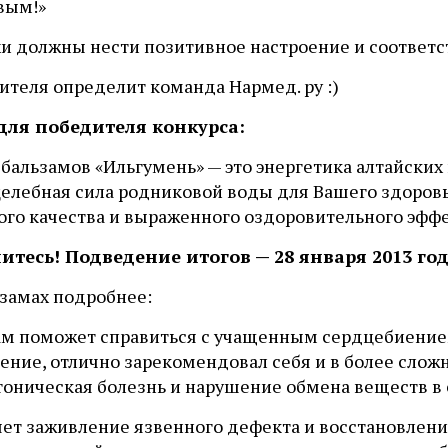
вым!»
хи должны нести позитивное настроение и соответс
ителя определит команда Нармед. ру :)
для победителя конкурса:
бальзамов «Ильгумень» — это энергетика алтайских
целебная сила родниковой воды для Вашего здоровь
ого качества и выраженного оздоровительного эффе
итесь! Подведение итогов — 28 января 2013 год
ьзамах подробнее:
ам поможет справиться с учащенным сердцебиение
ение, отлично зарекомендовал себя и в более сложн
тоническая болезнь и нарушение обмена веществ в
яет заживление язвенного дефекта и восстановлени