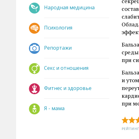
секре
Народная медицина
соста
слаби
Облад
Психология
эффек
Бальз
Репортажи
среды
при с
Секс и отношения
Бальз
и уто
переу
Фитнес и здоровье
карди
при м
Я - мама
РЕЙТИНГ