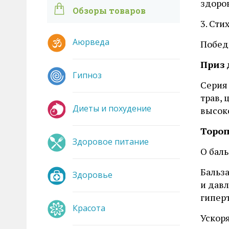
здоро
Обзоры товаров
3. Сти
Аюрведа
Побед
Приз 
Гипноз
Серия 
трав, 
Диеты и похудение
высок
Тороп
Здоровое питание
О бал
Бальз
Здоровье
и давл
гипер
Красота
Ускор