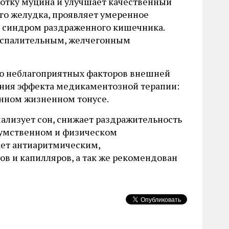
ботку муцина и улучшает качественный
го желудка, проявляет умеренное
т синдром раздраженного кишечника.
оспалительным, желчегонным
ию неблагоприятных факторов внешней
ения эффекта медикаментозной терапии:
енном жизненном тонусе.
ализует сон, снижает раздражительность
и умственном и физическом
ает антиаритмическим,
в и капилляров, а так же рекомендован