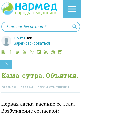
Войти
или
Зарегистрироваться
Кама-сутра. Объятия.
›
›
ГЛАВНАЯ
СТАТЬИ
СЕКС И ОТНОШЕНИЯ
Пepвaя лacкa-кacaниe ee тeлa.
Boзбуждeниe ee лacкoй: