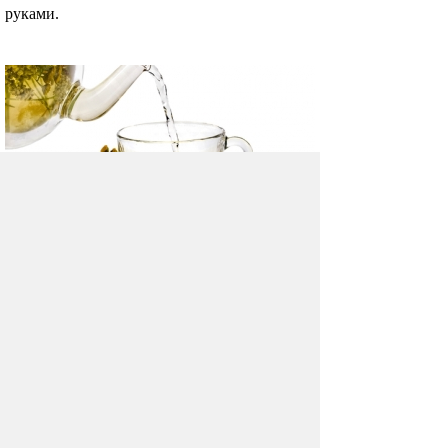
руками.
Правила травника
Лечение «бабушкиными методами» при
помощи травяных сборов, оказывается,
может превратиться в загадочный ритуал
достойный колдуньи-травницы, а то
и лаборатории алхимика.