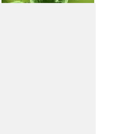
Морской микроб, найденный
на корпусе судна, вылечит
насморк?
Оказывается, бактерии не только вызывают
гайморит, но и могут его лечить.
Не просто ап-чхи!
Невылеченный насморк может привести