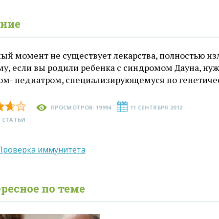
ние
ный момент не существует лекарства, полностью из
му, если вы родили ребенка с синдромом Дауна, ну
чом- педиатром, специализирующемуся по генетиче
ПРОСМОТРОВ: 19994
11 СЕНТЯБРЯ 2012
 СТАТЬИ
Проверка иммунитета
ресное по теме