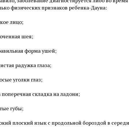
авило, заболевание диагностируется либо во время
лько физических признаков ребенка-Дауна:
кое лицо;
оченная шея;
авильная форма ушей;
истая радужка глаза;
осые уголки глаз;
 поперечная складка на ладони;
тые губы;
кий плоский язык с продольной бороздой в середи