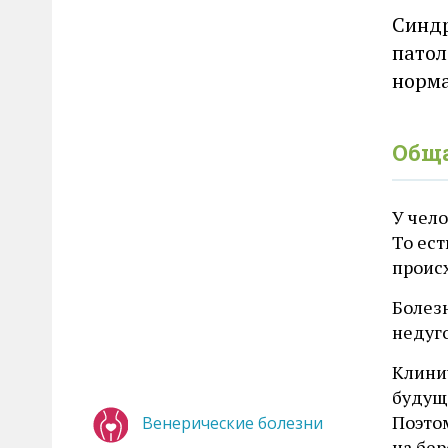
Синдр
патол
норма
Общ
У чело
То ест
проис
Болезн
недуго
Клини
будущ
Поэто
Венерические болезни
на бе