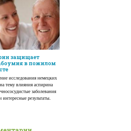
рин защищает
лабоумия в пожилом
сте
ние исследования немецких
на тему влияния аспирина
ечнососудистые заболевания
и интересные результаты.
ментарии