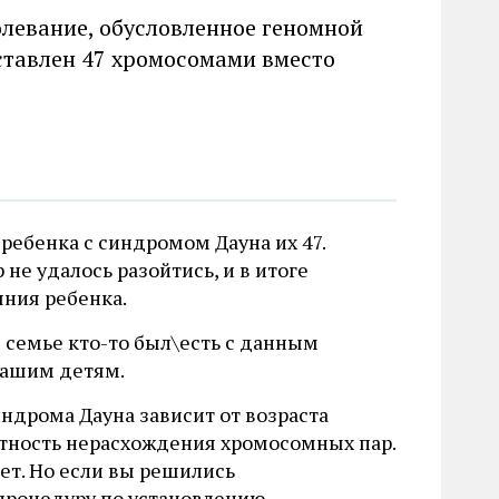
олевание, обусловленное геномной
ставлен 47 хромосомами вместо
 ребенка с синдромом Дауна их 47.
не удалось разойтись, и в итоге
ния ребенка.
в семье кто-то был\есть с данным
вашим детям.
ндрома Дауна зависит от возраста
тность нерасхождения хромосомных пар.
ет. Но если вы решились
 процедуру по установлению