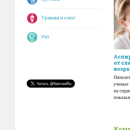
Травма и ожог
Ухо
Аспи
от с
возра
Пятилет
ученых 
на серд
показал
Ком