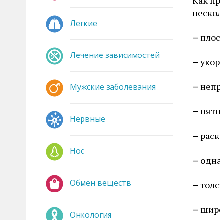
Как пр
неско
Легкие
плос
Лечение зависимостей
укор
непр
Мужские заболевания
пятн
Нервные
раск
Нос
одна
Обмен веществ
толс
широ
Онкология