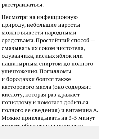
расстраиваться.
Несмотря на инфекционную
природу, небольшие наросты
можно вывести народными
средствами. Простейший способ —
смазывать их соком чистотела,
одуванчика, кислых яблок или
нашатырным спиртом до полного
уничтожения. Попилломы
и бородавки боятся также
касторового масла (оно содержит
кислоту, которая раз дражает
попиллому и помогает добиться
полного ее сведения) и витамина А.
Можно прикладывать на 3-5 минут
кместу образования попиллом
замороженные в лед настои трав