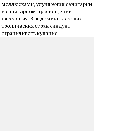
моллюсками, улучшении санитарии
и санитарном просвещении
населения. В эндемичных зонах
тропических стран следует
ограничивать купание
в естественных водоёмах, так как
заражение может произойти даже
при хождении босыми ногами
в воде.
РЕЙТИНГ СТАТЬИ
ПРОСМОТРОВ: 22560
27 СЕНТЯБРЯ 2013