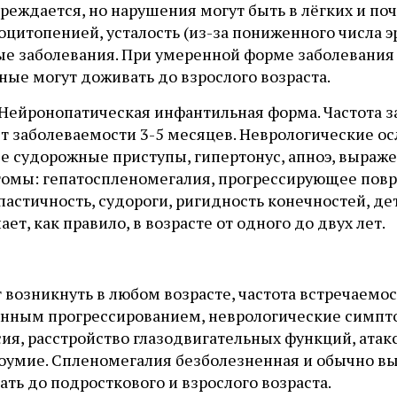
реждается, но нарушения могут быть в лёгких и по
оцитопенией, усталость (из-за пониженного числа
ые заболевания. При умеренной форме заболевания
ные могут доживать до взрослого возраста.
I Нейронопатическая инфантильная форма. Частота 
ст заболеваемости 3-5 месяцев. Неврологические о
е судорожные приступы, гипертонус, апноэ, выраже
омы: гепатоспленомегалия, прогрессирующее повр
спастичность, судороги, ригидность конечностей, де
ает, как правило, в возрасте от одного до двух лет.
возникнуть в любом возрасте, частота встречаемос
нным прогрессированием, неврологические симпт
сия, расстройство глазодвигательных функций, ата
боумие. Спленомегалия безболезненная и обычно вы
ть до подросткового и взрослого возраста.