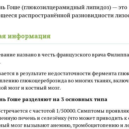
нь Гоше (глюкозилцерамидный липидоз) — это 
щееся распространённой разновидности лизо
ая информация
евание названо в честь французского врача Филипп
.
вается в результате недостаточности фермента глю
плению глюкоцереброзида во многих тканях, включая
ой мозг и костный мозг.
нь Гоше разделяют на 3 основных типа
Встречается с частотой 1/50000. Симптомы проявля
ченную печень и селезёнку (что может приводить к
тный мозг вызывают анемию, тромбоцитопению и ле