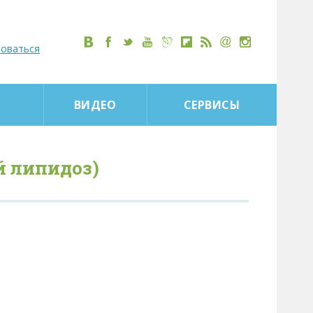
роваться
ВИДЕО
СЕРВИСЫ
й липидоз)