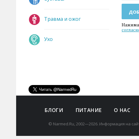
ДОБ
Травма и ожог
Нажимая
согласи
Ухо
БЛОГИ
ПИТАНИЕ
О НАС
© Narmed.Ru, 2002—2026. Информация на сай