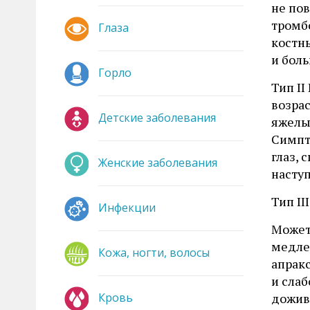
не пов
тромб
Глаза
костн
и боль
Горло
Тип I
возра
Детские заболевания
яжелы
Симпт
глаз, 
Женские заболевания
наступ
Тип III
Инфекции
Может 
медле
Кожа, ногти, волосы
апрак
и сла
Кровь
дожива