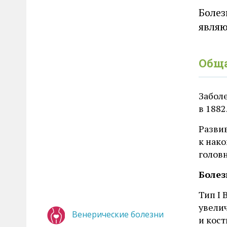
Болез
являю
Общ
Забол
в 1882
Разви
к нако
головн
Болез
Тип I 
увели
Венерические болезни
и кос