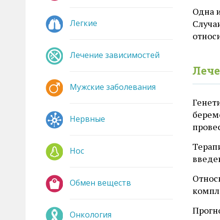
Одна и
Легкие
Случа
относ
Лечение зависимостей
Лече
Мужские заболевания
Генет
береме
Нервные
провес
Терап
Нос
введе
Относи
Обмен веществ
компл
Прогн
Онкология