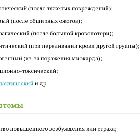
атический (после тяжелых повреждений);
вый (после обширных ожогов);
рагический (после большой кровопотери);
итический (при переливании крови другой группы);
огенный (из-за поражения миокарда);
ционно-токсический;
лактический
и др.
птомы
тво повышенного возбуждения или страха;