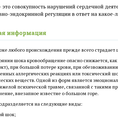
 это совокупность нарушений сердечной деяте
вно-эндокринной регуляции в ответ на какое-
ая информация
оке любого происхождения прежде всего страдает ц
тоянии шока кровообращение опасно снижается, как
кт), при большой потере крови, при обезвоживании,
енных аллергических реакциях или токсический ш
ческих веществ. Одной из форм является эмоциона
тяжелой психической травме, связанной с такими п
нение, внезапное известие о большом горе.
одразделяется на следующие виды:
ой шок;