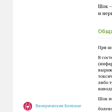
Шок —
и нер
Общ
При ш
В сос
(инфар
выраж
токси
либо 
навод
Шок п
Венерические болезни
болев