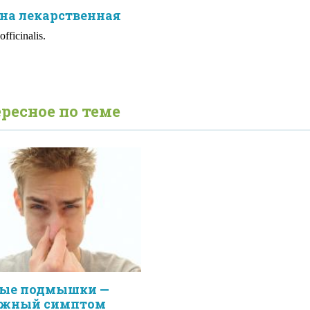
на лекарственная
fficinalis.
ресное по теме
ые подмышки —
ожный симптом