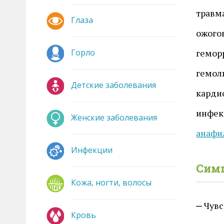
травм
Глаза
ожого
Горло
гемор
гемол
Детские заболевания
карди
инфек
Женские заболевания
анафи
Инфекции
Сим
Кожа, ногти, волосы
Чувс
Кровь