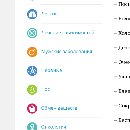
Поси
Легкие
Боли
Лечение зависимостей
Холо
Дезо
Мужские заболевания
Очен
Нервные
Учащ
Нос
Блед
Сокр
Обмен веществ
Бесп
Онкология