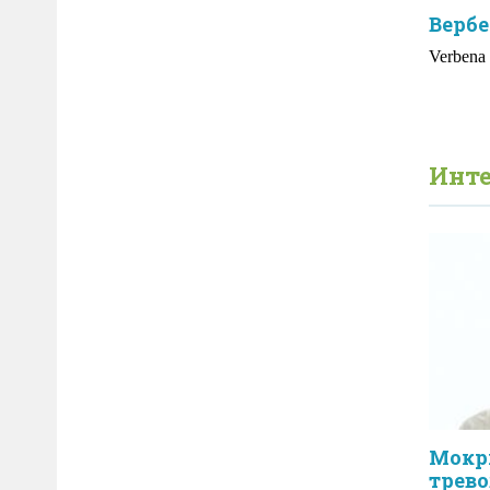
Вербе
Verbena o
Инте
Мокр
трев