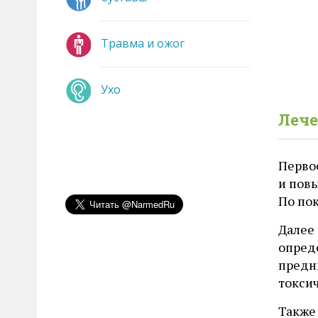
Травма и ожог
Ухо
Лече
Перво
и пов
По по
Далее 
опред
предн
токси
Также