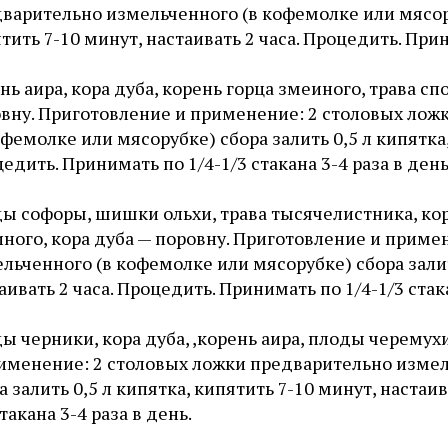
варительно измельченного (в кофемолке или мясоруб
тить 7-10 минут, настаивать 2 часа. Процедить. Прини
нь аира, кора дуба, корень горца змеиного, трава с
вну. Приготовление и применение: 2 столовых лож
офемолке или мясорубке) сбора залить 0,5 л кипятка,
едить. Принимать по 1/4-1/3 стакана 3-4 раза в день
ы софоры, шишки ольхи, трава тысячелистника, кор
ного, кора дуба — поровну. Приготовление и приме
льченного (в кофемолке или мясорубке) сбора залить
аивать 2 часа. Процедить. Принимать по 1/4-1/3 стака
ы черники, кора дуба, ,корень аира, плоды черемух
именение: 2 столовых ложки предварительно измел
а залить 0,5 л кипятка, кипятить 7-10 минут, настаи
стакана 3-4 раза в день.