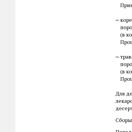
Прин
коре
поро
(в к
Проц
трав
поро
(в к
Проц
Для д
лекарс
десерт
Сборы
Перед