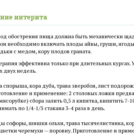
ние интерита
иод обострения пища должна быть механически щад
он необходимо включать плоды айвы, груши, ягоды 
дьки с медом, кору плодов граната.
ерапия эффективна только при длительных курсах. 
х двух недель.
а спорыша, кора дуба, трава зверобоя, лист подоро
отовление и применение: 2 столовых ложки предв
мясорубке) сбора залить 0,5 л кипятка, кипятить 7-1
имать по 1/4-1/3 стакана 3-4 раза в день.
ы софоры, шишки ольхи, трава тысячелистника, кор
цветки черемухи — поровну. Приготовление и прим