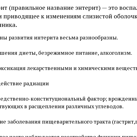
ит (правильное название энтерит) — это восп
 приводящее к изменениям слизистой оболоч
ника.
ны развития интерита весьма разнообразны.
шения диеты, безрежимное питание, алкоголизм.
оксикация лекарственными и химическими вещест
ействие радиации
едственно-конституциональньй фактор; врожденны
твующих в расщеплении различных углеводов.
ие заболевания пищеварительного тракта (гастрит,г
лее часто наблюдается расстройство функции пище