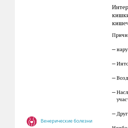
Интер
кишки
кишеч
Причи
нару
Инт
Возд
Насл
учас
Друг
Венерические болезни
Наибо