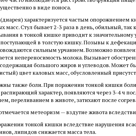
ущественно в виде поноса.
 (диарея) характеризуется частым опорожнением 
х масс. Стул бывает 2-3 раза в день, обильный, та
сывания в тонкой кишке приводит к значительному
 поступающей в толстую кишку. Позывы к дефекаци
ровождаются сильным урчанием. Возможно появлени
ается непереносимость молока. Вызывает обострен
 содержащая большого жиров и углеводов. Может б
тистый) цвет каловых масс, обусловленный присутс
жны также боли. При поражении тонкой кишки боли 
, распирающий характер, появляются через 3-4 ч п
ем, переливанием в животе, затихают после согрев
 отмечается метеоризм — вздутие живота вследств
оражении тонкой кишки вследствие нарушения вса
нов, липидов снижается масса тела.