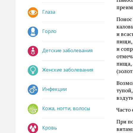
преим
Глаза
Понос
каловы
Горло
и вса
пищи,
и соп
Детские заболевания
отмеч
пища,
Женские заболевания
(золо
Возмо
Инфекции
тупой
вздути
Кожа, ногти, волосы
Часто
При п
Кровь
витами