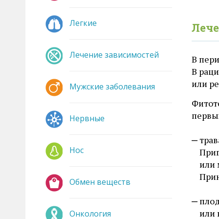
Легкие
Лече
Лечение зависимостей
В пер
В раци
или ре
Мужские заболевания
Фитот
первы
Нервные
трав
Нос
Приг
или 
Прин
Обмен веществ
плод
или 
Онкология