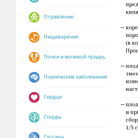
пред
кипя
Отравление
коре
поро
Пищеварение
(в к
Проц
Почки и мочевой пузырь
плод
змеи
Психические заболевания
изме
наст
Сердце
плод
и пр
Сосуды
сбор
1/3 
Суставы