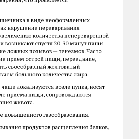
кишечника в виде неоформленных
к как нарушение переваривания
 увеличению количества непереваренной
и возникают спустя 20-30 минут пищи
е ложных позывов — тенезмов. Часто
ие прием острой пищи, переедание,
ыть своеобразный желтоватый
твием большого количества жира.
чаще локализуются возле пупка, носят
осле приема пищи, сопровождаются
ания живота.
ие повышенного газообразования.
сывания продуктов расщепления белков,