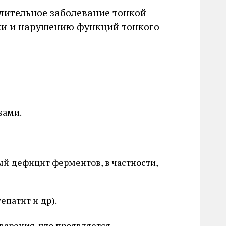
алительное заболевание тонкой
ки и нарушению функций тонкого
вами.
й дефицит ферментов, в частности,
епатит и др).
варения, что проявляется