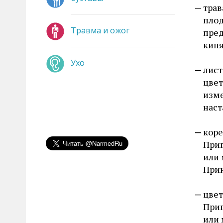
трав
плод
Травма и ожог
пред
кипя
Ухо
лист
цвет
изме
наст
коре
Приг
или 
Прин
цвет
Приг
или 