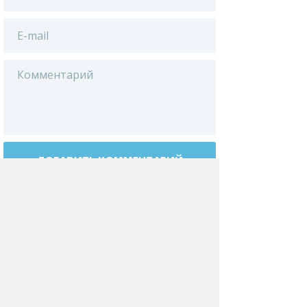
ДОБАВИТЬ КОММЕНТАРИЙ
Нажимая на кнопку «Добавить
комментарий», вы даете
согласие
на обработку своих персональных данных
.
БЛОГИ
ПИТАНИЕ
О НАС