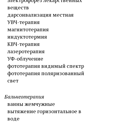
электрофорез лекарственных
веществ
дарсонвализация местная
УВЧ-терапия
магнитотерапия
индуктотермия
КВЧ-терапия
лазеротерапия
УФ-облучение
фототерапия видимый спектр
фототерапия поляризованный
свет
Бальнеотерапия
ванны жемчужные
вытяжение горизонтальное в
воде