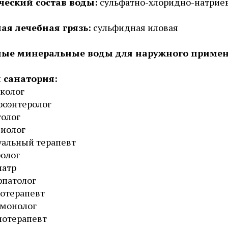
еский состав воды:
сульфатно-хлоридно-натриев
ая лечебная грязь:
сульфидная иловая
ые минеральные воды для наружного примен
 санатория:
колог
роэнтеролог
олог
иолог
альный терапевт
олог
иатр
фпатолог
отерапевт
ьмонолог
иотерапевт