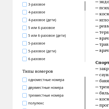
энд
(сахарный диабет, ожирение)
нетрудоспособности
3-разовое
псих
восстановительная медицина
врач УЗИ
4-разовое
косм
геронтология
гастроэнтеролог
игло
4-разовое (дети)
диетология
гематолог
ревм
5 или 6-разовое
косметология
тера
генетик
5 или 6-разовое (дети)
вра
медицинский массаж
гериатр
5-разовое
трав
общетерапевтический
гинеколог
врач
5-разовое (дети)
оздоровление беременных
гинеколог-эндокринолог
6-разовое
онкология
Спорт
гирудотерапевт
6-разовое (дети)
закр
педиатрия
Типы номеров
гомеопат
саун
безглютеновое
противотуберкулезный
дерматолог
одноместные номера
баня
безлактозное
профессиональные болезни
трен
дефектолог
двухместные номера
веганское
бил
стоматология
диабетолог
трехместные номера
вегетарианское
косм
травматология и ортопедия
диетолог
полулюкс
про
витаминный стол
физиотерапия