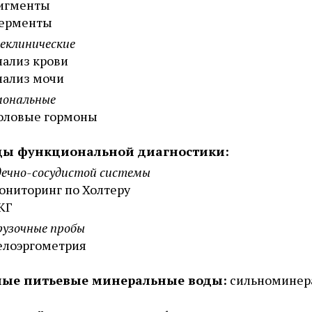
игменты
ерменты
еклинические
нализ крови
нализ мочи
мональные
оловые гормоны
ды функциональной диагностики:
дечно-сосудистой системы
ониторинг по Холтеру
КГ
рузочные пробы
елоэргометрия
ные питьевые минеральные воды:
сильноминер