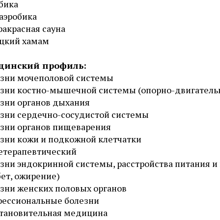
бика
аэробика
акрасная сауна
цкий хамам
цинский профиль:
езни мочеполовой системы
зни костно-мышечной системы (опорно-двигательн
зни органов дыхания
зни сердечно-сосудистой системы
зни органов пищеварения
зни кожи и подкожной клетчатки
етерапевтический
зни эндокринной системы, расстройства питания и
ет, ожирение)
зни женских половых органов
фессиональные болезни
тановительная медицина