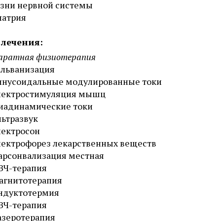
зни нервной системы
иатрия
лечения:
аратная физиотерапия
альванизация
инусоидальные модулированные токи
лектростимуляция мышц
иадинамические токи
льтразвук
лектросон
лектрофорез лекарственных веществ
арсонвализация местная
ВЧ-терапия
агнитотерапия
ндуктотермия
ВЧ-терапия
азеротерапия