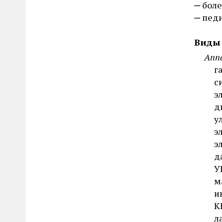
нефролог
боле
дополнительное
пед
нутрициолог
дробное
озонотерапевт
заказное меню
Виды 
онколог
Апп
индивидуальное
онколог-маммолог
г
комплексное
с
офтальмолог
низкокалорийное
э
педиатр
овощная диета
д
провизор
у
питание в номер
проктолог
э
по программе снижения веса
э
профпатолог
постное
д
психиатр
премиум питание
У
психоаналитик
м
разгрузочная диета
и
психолог
раздельное
К
психотерапевт
ресторанное
л