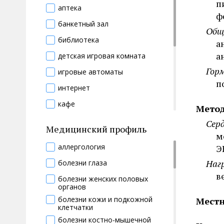
п
аптека
косметический кабинет
ф
банкетный зал
криосауна
Общ
библиотека
а
обертывание морскими
водорослями
а
детская игровая комната
открытый бассейн
Гор
игровые автоматы
пляж
п
интернет
программы красоты
кафе
Мето
римская баня
конференц-зал
Сер
Медицинский профиль
русская баня
м
магазин
сауна
аллергология
Э
парикмахерская
соляной грот
Наг
болезни глаза
прачечная
в
солярий
болезни женских половых
прокат спортивного инвентаря
органов
спортивные площадки
болезни кожи и подкожной
ресторан
Мест
клетчатки
спортивный зал
трансфер
болезни костно-мышечной