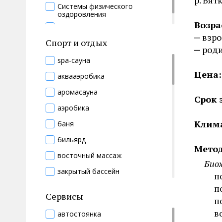
р. Вят
Системы физического
оздоровления
Возра
Теплолечение
взр
Спорт и отдых
роди
spa-сауна
Цена:
аквааэробика
аромасауна
Срок 
аэробика
Клим
баня
бильярд
Метод
восточный массаж
Био
закрытый бассейн
п
инфракрасная сауна
п
Сервисы
п
кедровая фитобочка
в
автостоянка
контратсные ванны