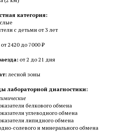
ка (2 км)
стная категория:
ослые
тели с детьми от 3 лет
от 2420 до 7000 ₽
заезда:
от 2 до 21 дня
ат:
лесной зоны
ы лабораторной диагностики:
химические
оказатели белкового обмена
оказатели углеводного обмена
оказатели липидного обмена
одно-солевого и минерального обмена