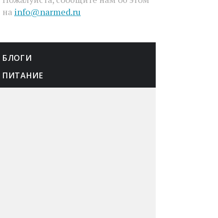
на
info@narmed.ru
БЛОГИ
ПИТАНИЕ
О НАС
КОНТАКТЫ
РЕКЛАМА
КАРТА САЙТА
ПОЛИТИКА
КОНФЕДЕНЦИАЛЬНОСТИ
© Narmed.Ru, 2002—2026. Информация на сайте
предоставляется исключительно в справочных