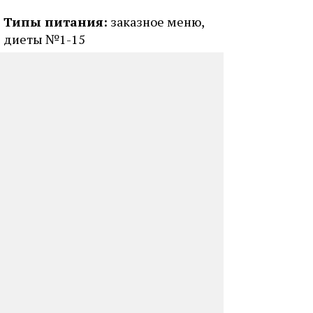
Типы питания:
заказное меню,
диеты №1-15
Сервисы:
интернет: Wi-Fi в номерах
кафе
ресторан
банкетный зал
конференц-зал
экскурсии
магазин
автостоянка
прокат спортивного инвентаря
детская игровая комната
библиотека
прачечная
интернет