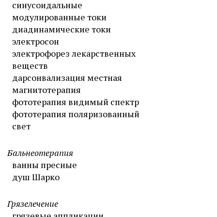
синусоидальные
модулированные токи
диадинамические токи
электросон
электрофорез лекарственных
веществ
дарсонвализация местная
магнитотерапия
фототерапия видимый спектр
фототерапия поляризованный
свет
Бальнеотерапия
ванны пресные
душ Шарко
Грязелечение
грязевые аппликации