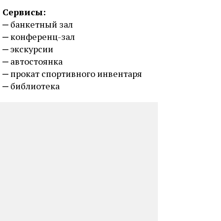
Сервисы:
банкетный зал
конференц-зал
экскурсии
автостоянка
прокат спортивного инвентаря
библиотека
Размещение (номерной фонд):
всего мест: 100
всего номеров: 50
люкс: 1
полулюкс: 12
двухместные номера: 37
Тел.:
+7 (495) 204-14-66