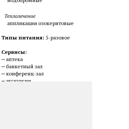
йодобромные
Теплолечение
аппликации озокеритовые
Типы питания:
5-разовое
Сервисы:
аптека
банкетный зал
конференц-зал
экскурсии
автостоянка
прокат спортивного инвентаря
библиотека
парикмахерская
Размещение (номерной фонд):