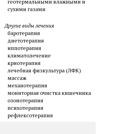
геотермальными влажными и
сухими газами
Другие виды лечения
баротерапия
диетотерапия
иппотерапия
климатолечение
криотерапия
лечебная физкультура (ЛФК)
массаж
механотерапия
мониторная очистка кишечника
озонотерапия
психотерапия
рефлексотерапия
спелеотерапия
терренкур