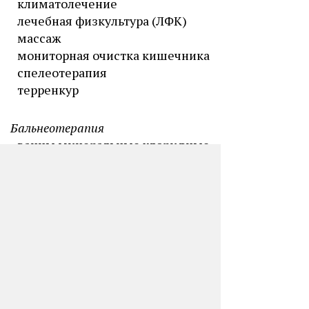
климатолечение
лечебная физкультура (ЛФК)
массаж
мониторная очистка кишечника
спелеотерапия
терренкур
Бальнеотерапия
ванны минеральные хлоридные
натриевые
ванны минеральные
йодобромные
Типы питания:
6-разовое
Сервисы:
конференц-зал
экскурсии