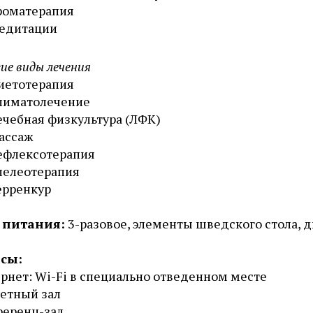
роматерапия
едитации
ие виды лечения
иетотерапия
лиматолечение
ечебная физкультура (ЛФК)
ассаж
ефлексотерапия
пелеотерапия
ерренкур
 питания:
3-разовое, элементы шведского стола, 
сы:
рнет: Wi-Fi в специально отведенном месте
етный зал
ференц-зал