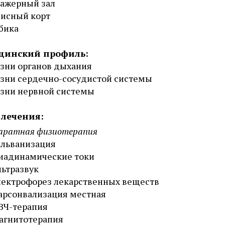
ажерный зал
исный корт
бика
цинский профиль:
зни органов дыхания
зни сердечно-сосудистой системы
зни нервной системы
лечения:
аратная физиотерапия
альванизация
иадинамические токи
льтразвук
лектрофорез лекарственных веществ
арсонвализация местная
ВЧ-терапия
агнитотерапия