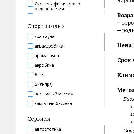
Черно
Системы физического
оздоровления
Возра
Теплолечение
взр
Спорт и отдых
роди
spa-сауна
Цена:
аквааэробика
аромасауна
Срок 
аэробика
Клим
баня
бильярд
Метод
восточный массаж
Био
закрытый бассейн
п
инфракрасная сауна
п
Сервисы
п
кедровая фитобочка
автостоянка
Общ
контратсные ванны