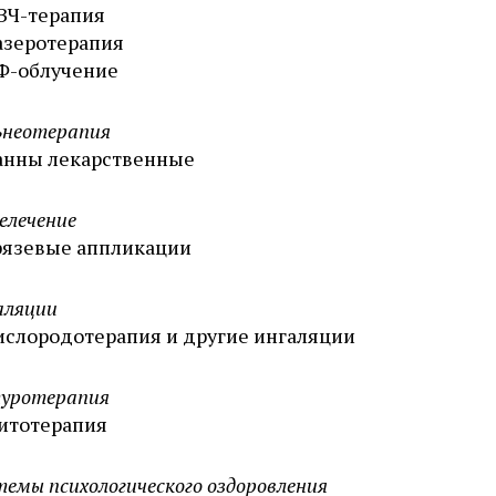
ВЧ-терапия
азеротерапия
Ф-облучение
ьнеотерапия
анны лекарственные
елечение
рязевые аппликации
аляции
ислородотерапия и другие ингаляции
уротерапия
итотерапия
емы психологического оздоровления