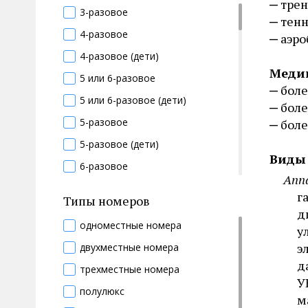
трен
(сахарный диабет, ожирение)
нетрудоспособности
3-разовое
тенн
восстановительная медицина
врач УЗИ
4-разовое
аэро
геронтология
гастроэнтеролог
4-разовое (дети)
диетология
гематолог
Меди
5 или 6-разовое
косметология
боле
генетик
5 или 6-разовое (дети)
боле
медицинский массаж
гериатр
5-разовое
боле
общетерапевтический
гинеколог
5-разовое (дети)
оздоровление беременных
гинеколог-эндокринолог
Виды 
6-разовое
онкология
Апп
гирудотерапевт
6-разовое (дети)
г
педиатрия
Типы номеров
гомеопат
безглютеновое
д
противотуберкулезный
дерматолог
одноместные номера
у
безлактозное
профессиональные болезни
дефектолог
э
двухместные номера
веганское
стоматология
д
диабетолог
трехместные номера
вегетарианское
У
травматология и ортопедия
диетолог
полулюкс
витаминный стол
м
физиотерапия