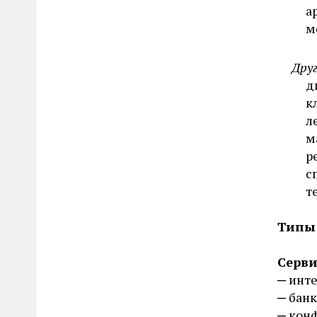
нефролог
а
дополнительное
нутрициолог
м
дробное
озонотерапевт
заказное меню
Друг
онколог
индивидуальное
д
онколог-маммолог
к
комплексное
офтальмолог
л
низкокалорийное
м
педиатр
овощная диета
р
провизор
питание в номер
с
проктолог
т
по программе снижения веса
профпатолог
постное
Типы
психиатр
премиум питание
психоаналитик
Серви
разгрузочная диета
психолог
инте
раздельное
банк
психотерапевт
ресторанное
кон