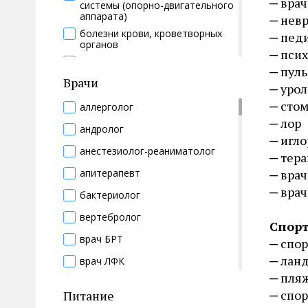
врач
спортивный комплекс
системы (опорно-двигательного
экскурсии
аппарата)
невр
теннисный корт
болезни крови, кроветворных
пед
органов
тренажерный зал
псих
болезни мочеполовой системы
турецкий хамам
пул
Врачи
болезни мужских половых
урол
фермерская баня
органов
стом
аллерголог
финская баня
болезни нервной системы
лор
андролог
шейпинг
болезни органов дыхания
игло
анестезиолог-реаниматолог
болезни органов пищеварения
тера
апитерапевт
вра
болезни сердечно-сосудистой
системы
врач
бактериолог
болезни соединительной ткани
вертебролог
Спорт
болезни суставов
врач БРТ
спо
болезни уха, горла, носа (лор-
лан
органов)
врач ЛФК
пля
болезни эндокринной системы,
врач по спортивной медицине
расстройства питания и
спор
Питание
нарушения обмена веществ
врач по экспертизе временной