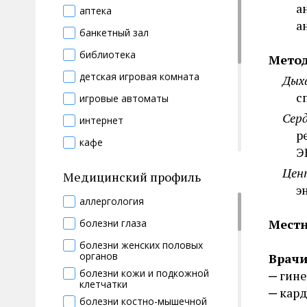
а
аптека
косметический кабинет
а
банкетный зал
криосауна
библиотека
Мето
обертывание морскими
водорослями
детская игровая комната
Дых
открытый бассейн
с
игровые автоматы
пляж
Сер
интернет
программы красоты
р
кафе
Э
римская баня
конференц-зал
Цен
Медицинский профиль
русская баня
магазин
э
сауна
аллергология
парикмахерская
соляной грот
Местн
болезни глаза
прачечная
солярий
болезни женских половых
прокат спортивного инвентаря
органов
Врачи
спортивные площадки
болезни кожи и подкожной
ресторан
гине
клетчатки
спортивный зал
кард
трансфер
болезни костно-мышечной