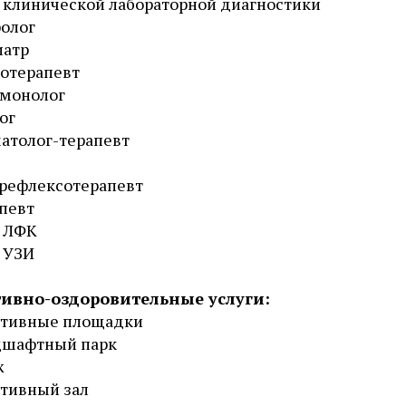
 клинической лабораторной диагностики
олог
иатр
отерапевт
ьмонолог
ог
атолог-терапевт
рефлексотерапевт
певт
ч ЛФК
 УЗИ
ивно-оздоровительные услуги:
ртивные площадки
дшафтный парк
ж
тивный зал