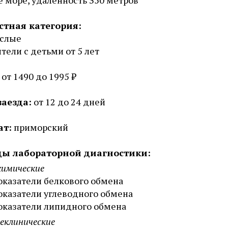
е море, удаленность 350 метров
стная категория:
ослые
тели с детьми от 5 лет
от 1490 до 1995 ₽
заезда:
от 12 до 24 дней
ат:
приморский
ы лабораторной диагностики:
химические
оказатели белкового обмена
оказатели углеводного обмена
оказатели липидного обмена
еклинические