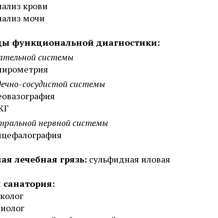
нализ крови
нализ мочи
ды функциональной диагностики:
ательной системы
пирометрия
дечно-сосудистой системы
еовазография
КГ
тральной нервной системы
нцефалография
ая лечебная грязь:
сульфидная иловая
 санатория:
колог
иолог