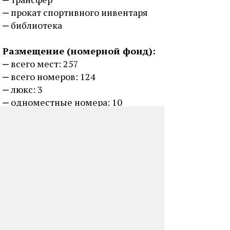
прокат спортивного инвентаря
библиотека
Размещение (номерной фонд):
всего мест: 257
всего номеров: 124
люкс: 3
одноместные номера: 10
двухместные номера: 91
трехместные номера: 20
2-3 местные номера без удобств
летний корпус на 48
Тел.:
+7 (84574) 3-17-28, 3-17-26
Email:
pugachevsky@narod.ru