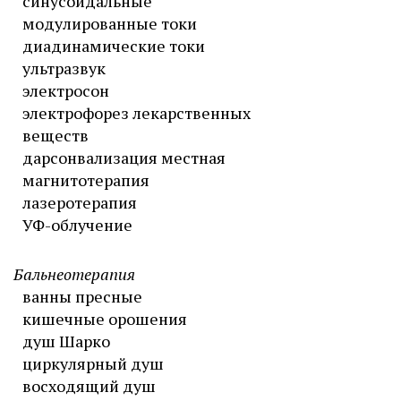
синусоидальные
модулированные токи
диадинамические токи
ультразвук
электросон
электрофорез лекарственных
веществ
дарсонвализация местная
магнитотерапия
лазеротерапия
УФ-облучение
Бальнеотерапия
ванны пресные
кишечные орошения
душ Шарко
циркулярный душ
восходящий душ