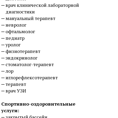
врач клинической лабораторной
диагностики
мануальный терапевт
невролог
офтальмолог
педиатр
уролог
физиотерапевт
эндокринолог
стоматолог-терапевт
лор
иглорефлексотерапевт
терапевт
врач УЗИ
Спортивно-оздоровительные
услуги:
закрытый бассейн