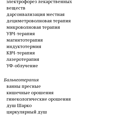
электрофорез лекарственных
веществ
дарсонвализация местная
дециметроволновая терапия
микроволновая терапия
УВЧ-терапия
магнитотерапия
индуктотермия
КВЧ-терапия
лазеротерапия
УФ-облучение
Бальнеотерапия
ванны пресные
кишечные орошения
гинекологические орошения
душ Шарко
циркулярный душ