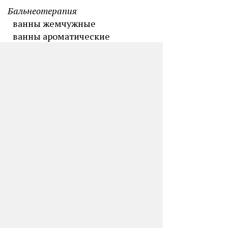
Бальнеотерапия
ванны жемчужные
ванны ароматические
ванны лекарственные
ванны вихревые
ванны минеральные хлоридные
натриевые
ванны минеральные
сероводородные
ванны местные ножные
ванны местные ручные
ванны суховоздушные
углекислые
Типы питания:
3-разовое,
заказное меню, дробное, диеты
№1-15