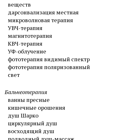
веществ
дарсонвализация местная
микроволновая терапия
УВЧ-терапия
магнитотерапия
КВЧ-терапия
УФ-облучение
фототерапия видимый спектр
фототерапия поляризованный
свет
Бальнеотерапия
ванны пресные
кишечные орошения
душ Шарко
циркулярный душ
восходящий душ
подводный душ-массаж