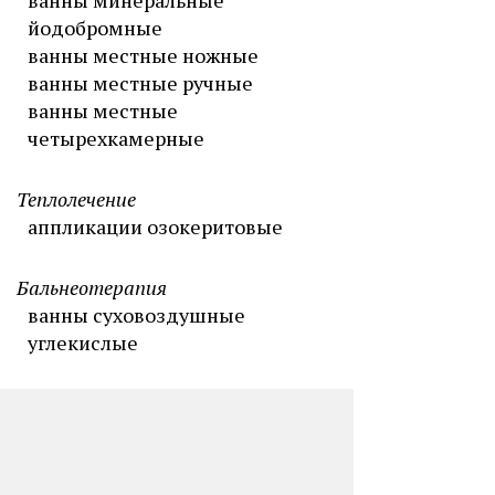
ванны минеральные
йодобромные
ванны местные ножные
ванны местные ручные
ванны местные
четырехкамерные
Теплолечение
аппликации озокеритовые
Бальнеотерапия
ванны суховоздушные
углекислые
Типы питания:
4-разовое, диеты
№1-15
Сервисы: