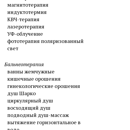
магнитотерапия
индуктотермия
КВЧ-терапия
лазеротерапия
УФ-облучение
фототерапия поляризованный
свет
Бальнеотерапия
ванны жемчужные
кишечные орошения
гинекологические орошения
душ Шарко
циркулярный душ
восходящий душ
подводный душ-массаж
вытяжение горизонтальное в
воде