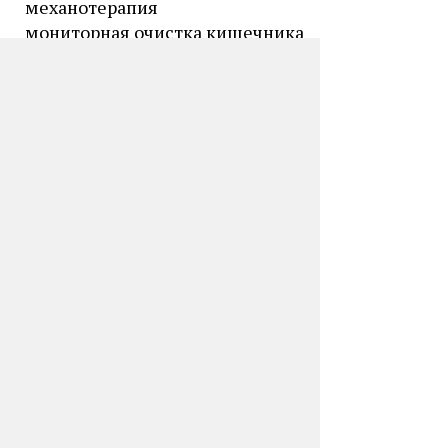
механотерапия
мониторная очистка кишечника
озонотерапия
психотерапия
рефлексотерапия
спелеотерапия
терренкур
Бальнеотерапия
ванны вихревые
ванны контрастные
ванны минеральные хлоридные
натриевые
ванны минеральные
йодобромные
ванны местные ножные
ванны местные ручные
ванны местные