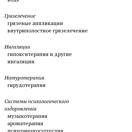
Грязелечение
грязевые аппликации
внутриполостное грязелечение
Ингаляции
гипокситерапия и другие
ингаляции
Натуротерапия
гирудотерапия
Системы психологического
оздоровления
музыкотерапия
ароматерапия
психоэнергосуггестия