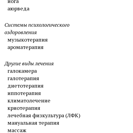
йога
аюрведа
Системы психологического
оздоровления
музыкотерапия
ароматерапия
Другие виды лечения
галокамера
галотерапия
диетотерапия
иппотерапия
климатолечение
криотерапия
лечебная физкультура (ЛФК)
мануальная терапия
массаж