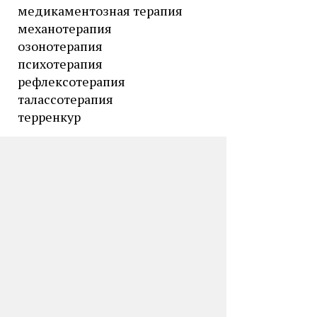
медикаментозная терапия
механотерапия
озонотерапия
психотерапия
рефлексотерапия
талассотерапия
терренкур
Бальнеотерапия
ванны лекарственные
ванны минеральные хлоридные
натриевые
ванны минеральные
сероводородные
ванны местные
четырехкамерные