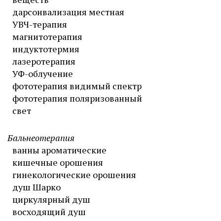
дарсонвализация местная
УВЧ-терапия
магнитотерапия
индуктотермия
лазеротерапия
УФ-облучение
фототерапия видимый спектр
фототерапия поляризованный
свет
Бальнеотерапия
ванны ароматические
кишечные орошения
гинекологические орошения
душ Шарко
циркулярный душ
восходящий душ