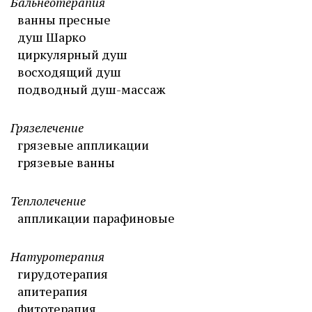
Бальнеотерапия
ванны пресные
душ Шарко
циркулярный душ
восходящий душ
подводный душ-массаж
Грязелечение
грязевые аппликации
грязевые ванны
Теплолечение
аппликации парафиновые
Натуротерапия
гирудотерапия
апитерапия
фитотерапия