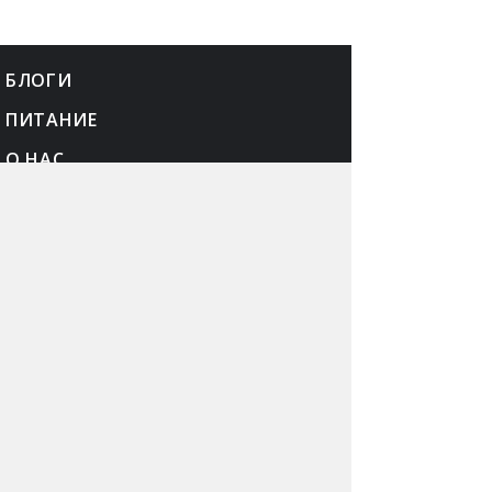
БЛОГИ
ПИТАНИЕ
О НАС
КОНТАКТЫ
РЕКЛАМА
КАРТА САЙТА
ПОЛИТИКА
КОНФЕДЕНЦИАЛЬНОСТИ
© Narmed.Ru, 2002—2026. Информация на сайте
предоставляется исключительно в справочных
целях. При первых признаках заболевания
обратитесь к врачу.