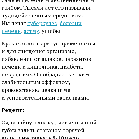
грибом. Тысячи лет его называли
чудодейственным средством.
Им лечат
туберкулез
,
болезни
печени
,
астму
, ушибы.
Кроме этого агарикус применяется
и для очищения организма,
избавления от шлаков, паразитов
печени и кишечника, диабета,
невралгиях. Он обладает мягким
слабительным эффектом,
кровоостанавливающими
и успокоительными свойствами.
Рецепт:
Одну чайную ложку лиственничной
губки залить стаканом горячей
воды и настаивать 8-10 часов.