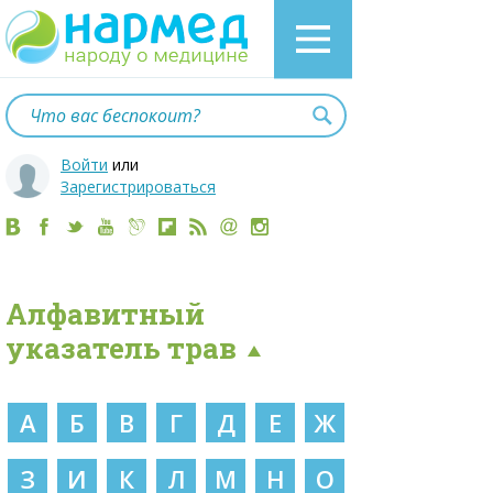
Войти
или
Зарегистрироваться
Алфавитный
указатель трав
А
Б
В
Г
Д
Е
Ж
З
И
К
Л
М
Н
О