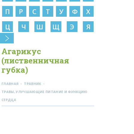
П
Р
С
Т
У
Ф
Х
Ц
Ч
Ш
Щ
Э
Я
Агарикус
(лиственничная
губка)
›
›
ГЛАВНАЯ
ТРАВНИК
ТРАВЫ, УЛУЧШАЮЩИЕ ПИТАНИЕ И ФУНКЦИЮ
СЕРДЦА