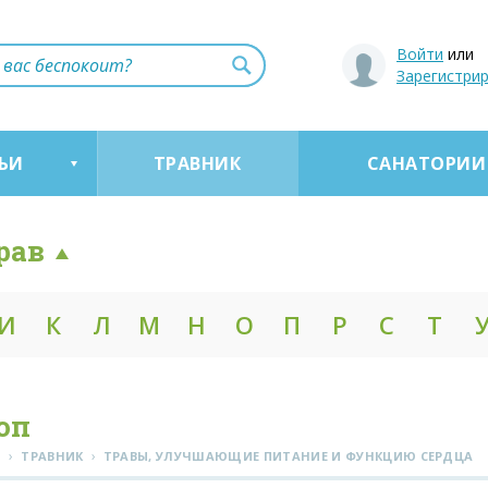
Войти
или
Зарегистри
ЬИ
ТРАВНИК
САНАТОРИИ
рав
И
К
Л
М
Н
О
П
Р
С
Т
оп
›
›
Я
ТРАВНИК
ТРАВЫ, УЛУЧШАЮЩИЕ ПИТАНИЕ И ФУНКЦИЮ СЕРДЦА