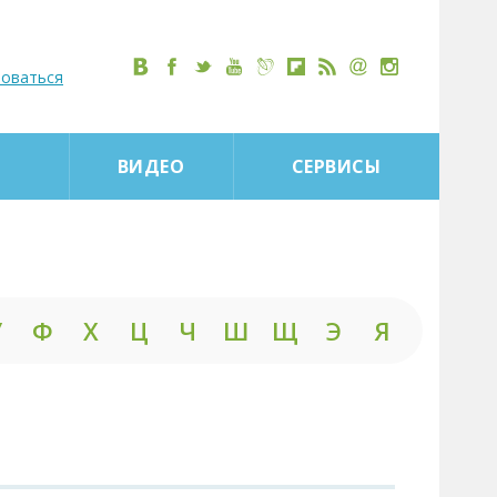
роваться
ВИДЕО
СЕРВИСЫ
У
Ф
Х
Ц
Ч
Ш
Щ
Э
Я