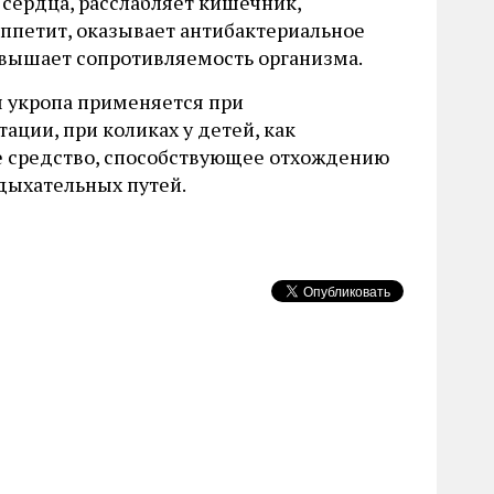
сердца, расслабляет кишечник,
ппетит, оказывает антибактериальное
овышает сопротивляемость организма.
ы укропа применяется при
ации, при коликах у детей, как
е средство, способствующее отхождению
 дыхательных путей.