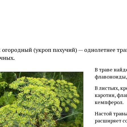
 огородный (укроп пахучий) — однолетнее тра
чных.
В траве найд
флавоноиды,
В листьях, к
каротин, фл
кемпферол.
Настой травы
расширяет с