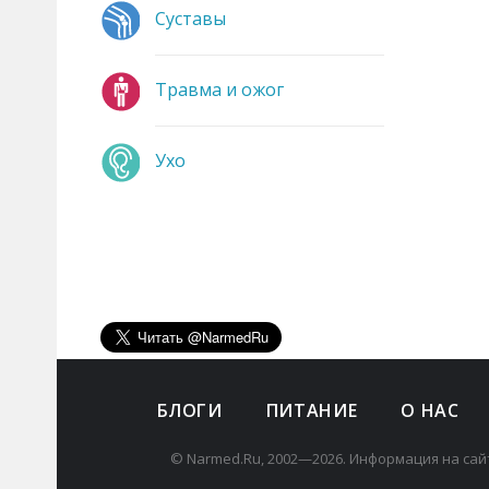
Суставы
Травма и ожог
Ухо
БЛОГИ
ПИТАНИЕ
О НАС
© Narmed.Ru, 2002—2026. Информация на сай