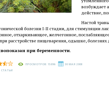
утомленного 
возбуждает а
действие, п
Настой трав
онической болезни I-II стадии, для стимуляции лакт
онное, отхаркивающее, желчегонное, послабляюще
, при расстройстве пищеварения, одышке, болезнях
вопоказан при беременности
.
ПРОСМОТРОВ: 15896
30 МАЯ 2008
 СТАТЬИ