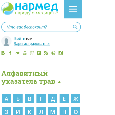
Войти
или
Зарегистрироваться
Алфавитный
указатель трав
А
Б
В
Г
Д
Е
Ж
З
И
К
Л
М
Н
О