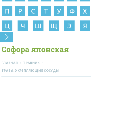
П
Р
С
Т
У
Ф
Х
Ц
Ч
Ш
Щ
Э
Я
Софора японская
›
›
ГЛАВНАЯ
ТРАВНИК
ТРАВЫ, УКРЕПЛЯЮЩИЕ СОСУДЫ