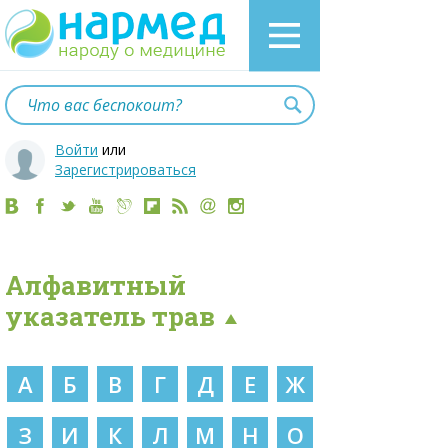
Войти
или
Зарегистрироваться
Алфавитный
указатель трав
А
Б
В
Г
Д
Е
Ж
З
И
К
Л
М
Н
О