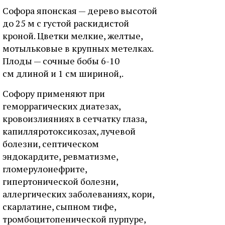
Софора японская — дерево высотой
до 25 м с густой раскидистой
кроной. Цветки мелкие, желтые,
мотыльковые в крупных метелках.
Плоды — сочные бобы 6-10
см длиной и 1 см шириной,.
Софору применяют при
геморрагических диатезах,
кровоизлияниях в сетчатку глаза,
капилляротоксикозах, лучевой
болезни, септическом
эндокардите, ревматизме,
гломерулонефрите,
гипертонической болезни,
аллергических заболеваниях, кори,
скарлатине, сыпном тифе,
тромбоцитопенической пурпуре,