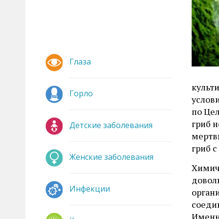
Глаза
культ
Горло
услови
по Це
гриб 
Детские заболевания
мертв
гриб с
Женские заболевания
Химич
довол
Инфекции
орган
соеди
Именн