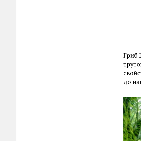
Гриб 
труто
свойс
до на