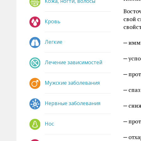
Кожа, ногти, волосы
Восто
свой 
Кровь
свойс
Легкие
имм
усп
Лечение зависимостей
прот
Мужские заболевания
спа
Нервные заболевания
сни
прот
Нос
отх