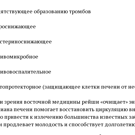
пятствующее образованию тромбов
ароснижающее
естериноснижающее
тивомикробное
ивовоспалительное
топротекторное (защищающее клетки печени от не
ки зрения восточной медицины рейши «очищает» эн
ана печени помогает восстановить циркуляцию внут
о привести к излечению большинства известных заб
и продлевает молодость и способствует долголетию