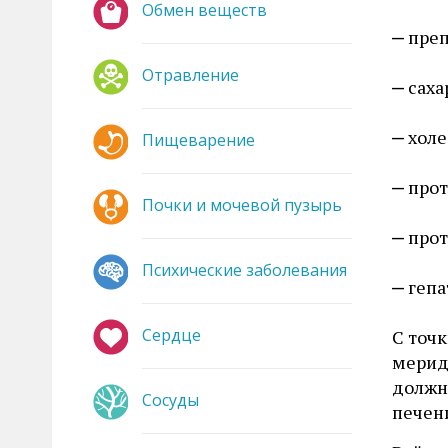
Обмен веществ
пре
Отравление
сах
хол
Пищеварение
про
Почки и мочевой пузырь
прот
Психические заболевания
гепа
Сердце
С точ
мериди
должн
Сосуды
печен