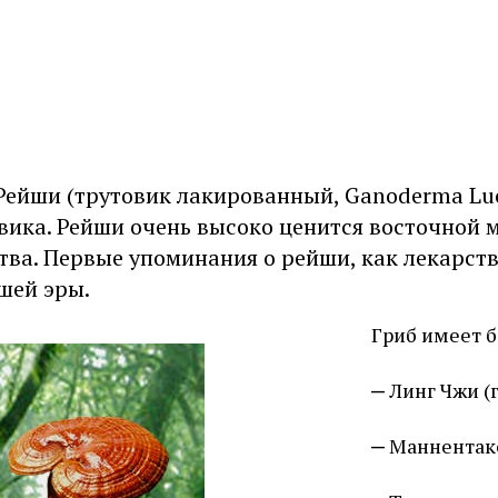
Рейши (трутовик лакированный, Ganoderma Lu
вика. Рейши очень высоко ценится восточной 
тва. Первые упоминания о рейши, как лекарств
шей эры.
Гриб имеет 
Линг Чжи (
Маннентаке