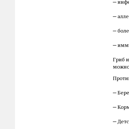
инф
алле
боле
имм
Гриб 
можно
Проти
Бер
Кор
Детс