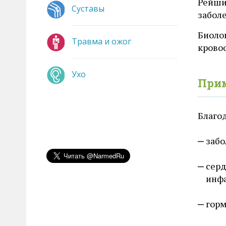
Рейши
Суставы
забол
Биоло
Травма и ожог
крово
Ухо
При
Благо
забо
серд
инфа
горм