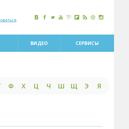
роваться
ВИДЕО
СЕРВИСЫ
У
Ф
Х
Ц
Ч
Ш
Щ
Э
Я