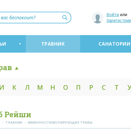
Войти
или
Зарегистри
ЬИ
ТРАВНИК
САНАТОРИИ
рав
И
К
Л
М
Н
О
П
Р
С
Т
б Рейши
›
›
Я
ТРАВНИК
ИММУНОСТИМУЛИРУЮЩИЕ ТРАВЫ