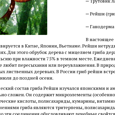
Трутовик 
Рейши (гри
Ганодерма
В настоящее
ивируется в Китае, Японии, Вьетнаме. Рейши нетру
ях. Для этого обрубок дерева с мицелием гриба дер
льсию при влажности 75% в темном месте. Ежеднев
не любит пересыхания или переувлажнения. В приро
ых лиственных деревьях. В России гриб рейши встр
 июля до поздней осени.
еский состав гриба Рейши изучался японскими и а
ьно сложен. Он содержит микроэлементы (особенно
ические кислоты, полисахариды, кумарины, витам
нениями гриба являются тритерпены, полисахариды
о эти соединения обусловливают лечебные свойтсв