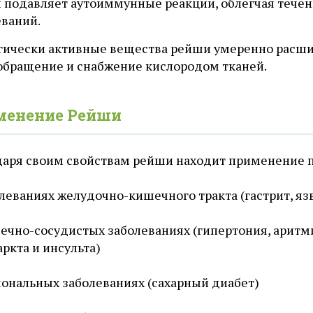
 подавляет аутоиммунные реакции, облегчая течен
еваний.
гически активные вещества рейши умеренно расши
обращение и снабжение кислородом тканей.
менение Рейши
даря своим свойствам рейши находит применение п
леваниях желудочно-кишечного тракта (гастрит, яз
ечно-сосудистых заболеваниях (гипертония, аритм
ркта и инсульта)
ональных заболеваниях (сахарный диабет)