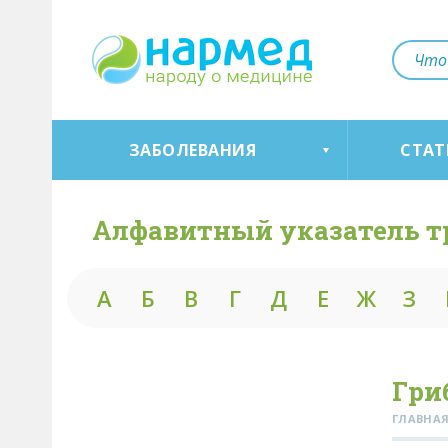
ЗАБОЛЕВАНИЯ
СТАТ
Алфавитный указатель т
А
Б
В
Г
Д
Е
Ж
З
Гри
ГЛАВНА