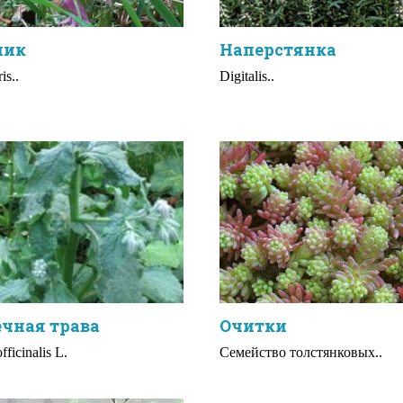
ник
Наперстянка
is..
Digitalis..
чная трава
Очитки
fficinalis L.
Семейство толстянковых..