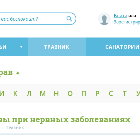
Войти
или
Зарегистри
ЬИ
ТРАВНИК
САНАТОРИИ
рав
И
К
Л
М
Н
О
П
Р
С
Т
вы при нервных заболеваниях
›
Я
ТРАВНИК