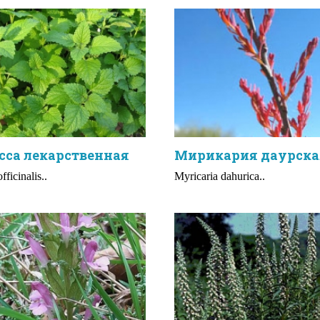
сса лекарственная
Мирикария даурска
fficinalis..
Myricaria dahurica..