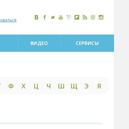
роваться
ВИДЕО
СЕРВИСЫ
У
Ф
Х
Ц
Ч
Ш
Щ
Э
Я