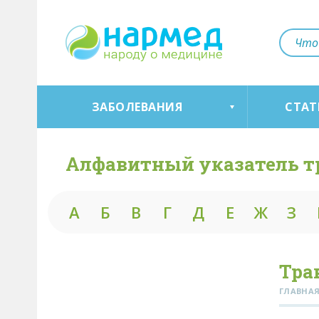
ЗАБОЛЕВАНИЯ
СТАТ
Алфавитный указатель т
А
Б
В
Г
Д
Е
Ж
З
Тра
ГЛАВНА