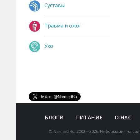
Суставы
Травма и ожог
Ухо
БЛОГИ
ПИТАНИЕ
О НАС
© Narmed.Ru, 2002—2026. Информация на сай