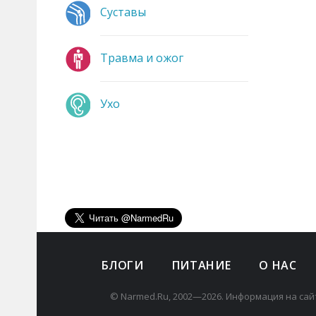
Суставы
Травма и ожог
Ухо
БЛОГИ
ПИТАНИЕ
О НАС
© Narmed.Ru, 2002—2026. Информация на сай