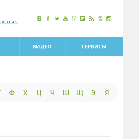
роваться
ВИДЕО
СЕРВИСЫ
У
Ф
Х
Ц
Ч
Ш
Щ
Э
Я