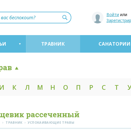
Войти
или
Зарегистри
ЬИ
ТРАВНИК
САНАТОРИИ
рав
И
К
Л
М
Н
О
П
Р
С
Т
щевик рассеченный
›
›
Я
ТРАВНИК
УСПОКАИВАЮЩИЕ ТРАВЫ