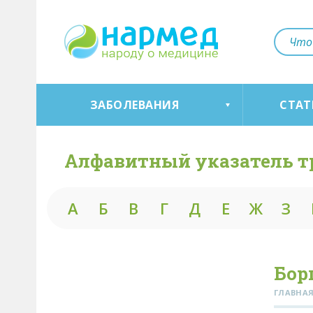
ЗАБОЛЕВАНИЯ
СТАТ
Алфавитный указатель т
А
Б
В
Г
Д
Е
Ж
З
Бор
ГЛАВНА