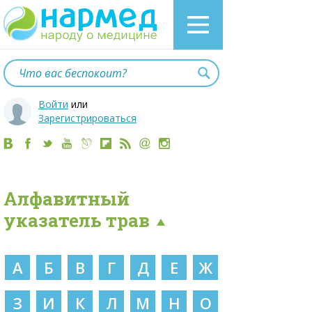
Войти
или
Зарегистрироваться
Алфавитный
указатель трав
А
Б
В
Г
Д
Е
Ж
З
И
К
Л
М
Н
О