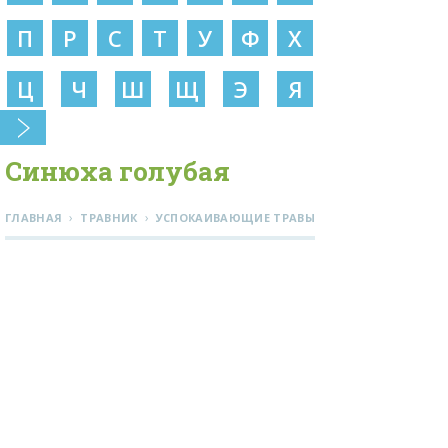
П
Р
С
Т
У
Ф
Х
Ц
Ч
Ш
Щ
Э
Я
Синюха голубая
›
›
ГЛАВНАЯ
ТРАВНИК
УСПОКАИВАЮЩИЕ ТРАВЫ