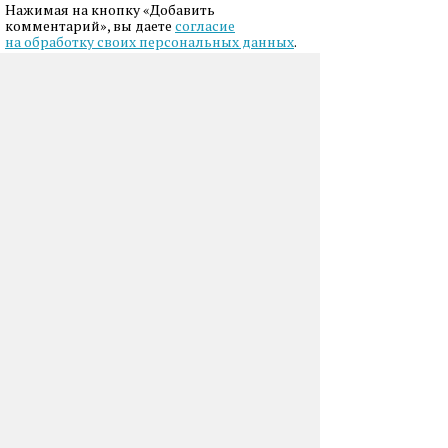
Нажимая на кнопку «Добавить
комментарий», вы даете
согласие
на обработку своих персональных данных
.
Kedr
04.02.2014, 19:54
Это ценное лекарственное
растение всегда должно
быть "под рукой".
Для этого его надо иметь на
своем приусадебном
участке. Синюха очень
неприхотлива. Агротехника
здесь:
http://sem-ot-
anis.narod.ru/zametki_o_redkih_rasteniyah