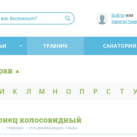
Войти
или
Зарегистри
ЬИ
ТРАВНИК
САНАТОРИИ
рав
И
К
Л
М
Н
О
П
Р
С
Т
онец колосовидный
›
›
Я
ТРАВНИК
УСПОКАИВАЮЩИЕ ТРАВЫ