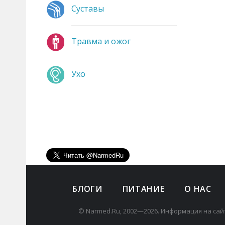
Суставы
Травма и ожог
Ухо
БЛОГИ
ПИТАНИЕ
О НАС
© Narmed.Ru, 2002—2026. Информация на сай