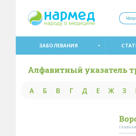
ЗАБОЛЕВАНИЯ
СТАТ
Алфавитный указатель т
А
Б
В
Г
Д
Е
Ж
З
Вор
ГЛАВНА