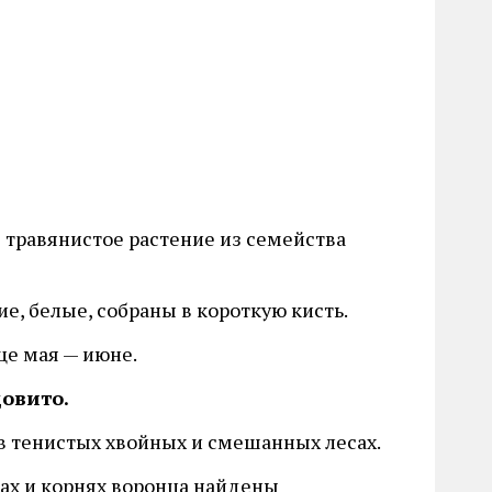
 травянистое растение из семейства
е, белые, собраны в короткую кисть.
це мая — июне.
довито.
в тенистых хвойных и смешанных лесах.
дах и корнях воронца найдены