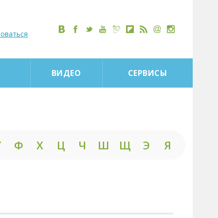
роваться
ВИДЕО
СЕРВИСЫ
У
Ф
Х
Ц
Ч
Ш
Щ
Э
Я