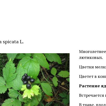
 spicata L.
Многолетнее
лютиковых.
Цветки мелки
Цветет в кон
Растение я
Встречается 
В траве, пло