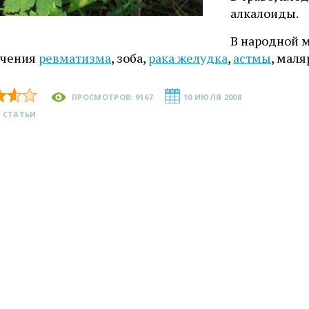
алкалоиды.
В народной 
ечения
ревматизма
, зоба,
рака желудка
,
астмы
, мал
ПРОСМОТРОВ: 9167
10 ИЮЛЯ 2008
 СТАТЬИ