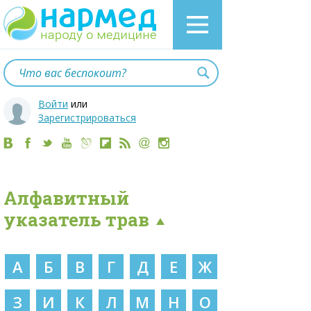
Войти
или
Зарегистрироваться
Алфавитный
указатель трав
А
Б
В
Г
Д
Е
Ж
З
И
К
Л
М
Н
О