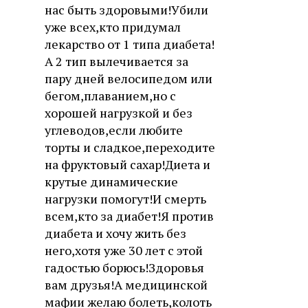
нас быть здоровыми!Убили
уже всех,кто придумал
лекарство от 1 типа диабета!
А 2 тип вылечивается за
пару дней велосипедом или
бегом,плаванием,но с
хорошей нагрузкой и без
углеводов,если любите
торты и сладкое,переходите
на фруктовый сахар!Диета и
крутые динамические
нагрузки помогут!И смерть
всем,кто за диабет!Я против
диабета и хочу жить без
него,хотя уже 30 лет с этой
гадостью борюсь!Здоровья
вам друзья!А медицинской
мафии желаю болеть,колоть