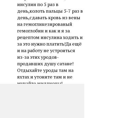
инсулин по 5 раз в
день,колоть пальцы 5-7 раз в
день,сдавать кровь из вены
на гемогликезированый
гемоглобин и как и я за
рецептом инсулина ходить и
за это нужно платить!Да ещё
и на работу не устроиться
из-за этих уродов-
продавших душу сатане!
Отдыхайте уроды там на
яхтах и утоните там и не
мучайте миллионы!
Спасибо,что прочитали мои
мысли!Марис...
Рахим
14.07.2016, 02:33