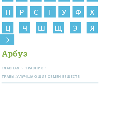
П
Р
С
Т
У
Ф
Х
Ц
Ч
Ш
Щ
Э
Я
Арбуз
›
›
ГЛАВНАЯ
ТРАВНИК
ТРАВЫ, УЛУЧШАЮЩИЕ ОБМЕН ВЕЩЕСТВ